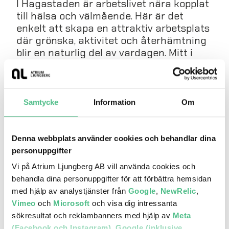
I Hagastaden är arbetslivet nära kopplat
till hälsa och välmående. Här är det
enkelt att skapa en attraktiv arbetsplats
där grönska, aktivitet och återhämtning
blir en naturlig del av vardagen. Mitt i
stadsdelen ligger Norra Stationsparken
och runt hörnet finns Hagaparken och
Brunnsviken med allt från tennis och
utegym till boule, kajak och SUP. I
Samtycke
Information
Om
området finns också flera gym – bland
annat med löparbana och utegym på tak.
Denna webbplats använder cookies och behandlar dina
personuppgifter
Vi på Atrium Ljungberg AB vill använda cookies och
behandla dina personuppgifter för att förbättra hemsidan
med hjälp av analystjänster från
Google
,
NewRelic
,
Vimeo
och
Microsoft
och visa dig intressanta
sökresultat och reklambanners med hjälp av
Meta
(Facebook och Instagram)
,
Google (inklusive