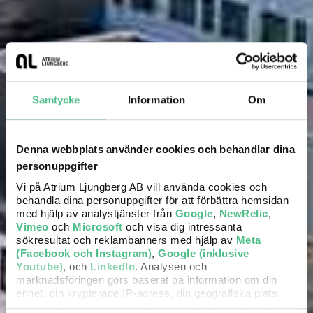
Samtycke
Information
Om
Denna webbplats använder cookies och behandlar dina
personuppgifter
Vi på Atrium Ljungberg AB vill använda cookies och
behandla dina personuppgifter för att förbättra hemsidan
med hjälp av analystjänster från
Google
,
NewRelic
,
Vimeo
och
Microsoft
och visa dig intressanta
sökresultat och reklambanners med hjälp av
Meta
(Facebook och Instagram)
,
Google (inklusive
Youtube)
, och
LinkedIn
. Analysen och
marknadsföringen görs baserat på information om din
enhet, din krypterade IP-adress, din geografiska plats,
annan information om hur du använder hemsidan och