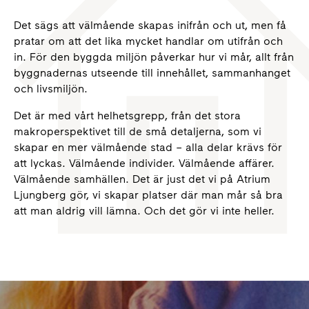
Det sägs att välmående skapas inifrån och ut, men få
pratar om att det lika mycket handlar om utifrån och
in. För den byggda miljön påverkar hur vi mår, allt från
byggnadernas utseende till innehållet, sammanhanget
och livsmiljön.
Det är med vårt helhetsgrepp, från det stora
makroperspektivet till de små detaljerna, som vi
skapar en mer välmående stad – alla delar krävs för
att lyckas. Välmående individer. Välmående affärer.
Välmående samhällen. Det är just det vi på Atrium
Ljungberg gör, vi skapar platser där man mår så bra
att man aldrig vill lämna. Och det gör vi inte heller.
Ladda ner Human City Index