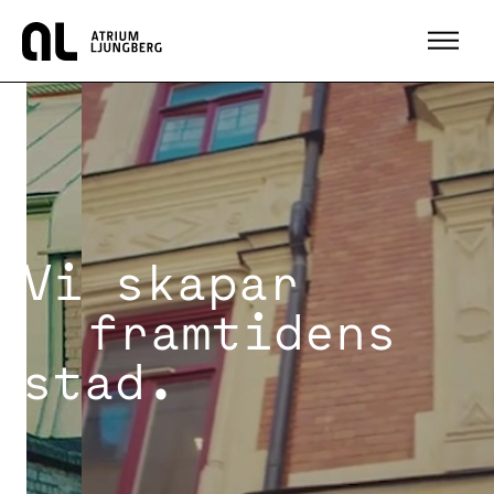
Hem
Vi skapar
framtidens
stad.