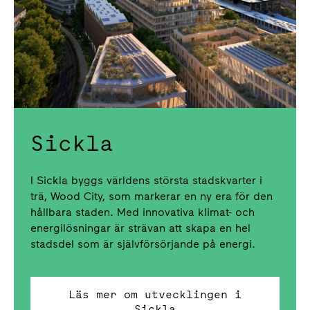
Sickla
I Sickla byggs världens största stadskvarter i
trä, Wood City, som markerar en ny era för den
hållbara staden. Med innovativa klimat- och
energilösningar är strävan att skapa en hel
stadsdel som är självförsörjande på energi.
Läs mer om utvecklingen i
Sickla