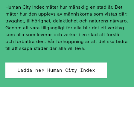
Human City Index mäter hur mänsklig en stad är. Det
mäter hur den upplevs av människorna som vistas där:
trygghet, tillhörighet, delaktighet och naturens närvaro.
Genom att vara tillgängligt för alla blir det ett verktyg
som alla som leverar och verkar i en stad att förstå
och förbättra den. Vår förhoppning är att det ska bidra
till att skapa städer där alla vill leva.
Ladda ner Human City Index