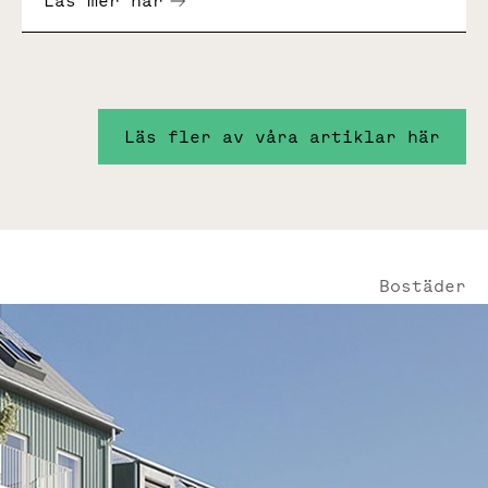
Läs mer här
Läs fler av våra artiklar här
Bostäder
Läs mer om bostäderna på Nobelberget