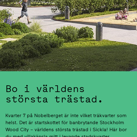
Bo i världens
största trästad.
Kvarter 7 på Nobelberget är inte vilket träkvarter som
helst. Det är startskottet för banbrytande Stockholm
Wood City – världens största trästad i Sickla! Här bor
du med villakänsla mitt i levande stadskvarter.