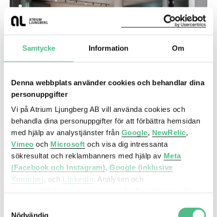
Samtycke
Information
Om
Denna webbplats använder cookies och behandlar dina
personuppgifter
Bredgränd 6, 350 kvm
Vi på Atrium Ljungberg AB vill använda cookies och
behandla dina personuppgifter för att förbättra hemsidan
Effektiv och prisvärd lokal mitt i Uppsala City där
med hjälp av analystjänster från
Google
,
NewRelic
,
medarbetarna kan arbeta i en aktivitetsbaserad
Vimeo
och
Microsoft
och visa dig intressanta
miljö.
sökresultat och reklambanners med hjälp av
Meta
(Facebook och Instagram)
,
Google (inklusive
Youtube)
, och
LinkedIn
. Analysen och
Uppsala city
marknadsföringen görs baserat på information om din
enhet, din krypterade IP-adress, din geografiska plats,
Bredgränd 6
Samtyckesval
annan information om hur du använder hemsidan och
Nödvändig