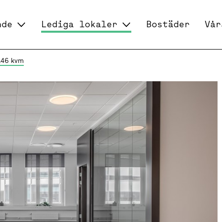
nde
Lediga lokaler
Bostäder
Vår
 146 kvm