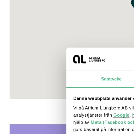
Samtycke
Denna webbplats använder c
Vi på Atrium Ljungberg AB vi
analystjänster från
Google
,
hjälp av
Meta (Facebook oc
görs baserat på information 