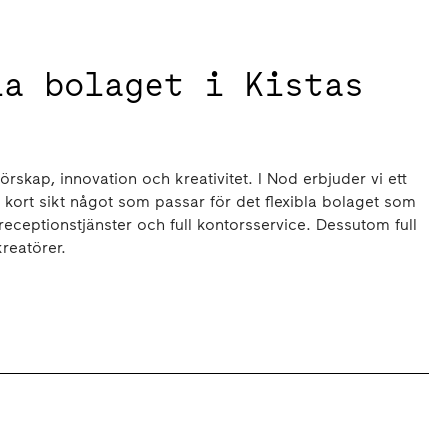
la bolaget i Kistas
örskap, innovation och kreativitet. I Nod erbjuder vi ett
 kort sikt något som passar för det flexibla bolaget som
eceptionstjänster och full kontorsservice. Dessutom full
kreatörer.
 näringsliv och ligger strategiskt placerad mellan det