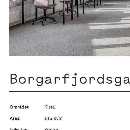
Borgarfjordsg
Området
Kista
Area
146 kvm
Lokaltyp
Kontor