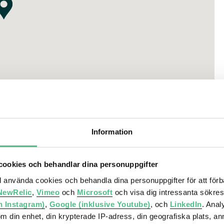
Information
ookies och behandlar dina personuppgifter
ll använda cookies och behandla dina personuppgifter för att för
NewRelic
,
Vimeo
och
Microsoft
och visa dig intressanta sökre
h Instagram)
,
Google (inklusive Youtube)
, och
LinkedIn
. Ana
om din enhet, din krypterade IP-adress, din geografiska plats, a