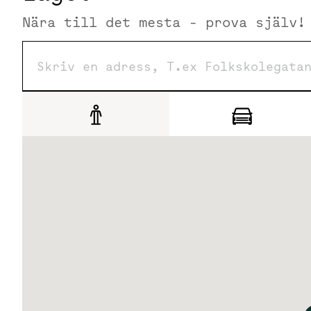
Fem minuters gångavstånd till t-bana Kista. Bilburna tar
Nära till det mesta - prova själv!
ligger 15 minuters promenad bort.
Service
Promenadavstånd till Kista Galleria med all tänkbar serv
finns Eatery, en uppskattad lunchrestaurang, konferens
möten.