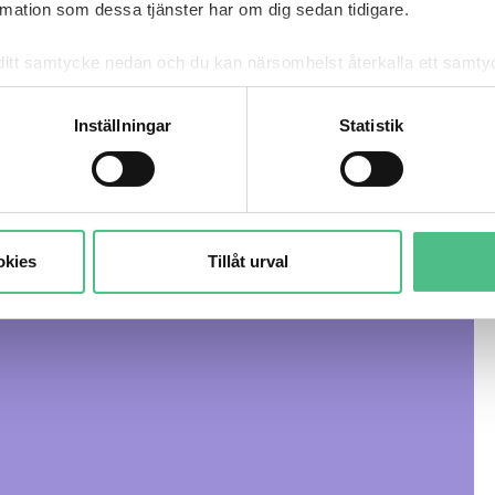
ar för cookies gör att
ation som dessa tjänster har om dig sedan tidigare.
detta innehåll.
mna ditt samtycke nedan och du kan närsomhelst återkalla ett sam
får använda genom att anpassa inställningarna.
Inställningar
Statistik
ställningar
okies
Tillåt urval