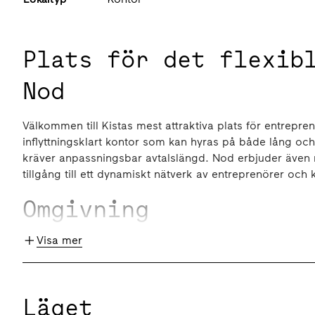
Plats för det flexib
Nod
Välkommen till Kistas mest attraktiva plats för entrepren
inflyttningsklart kontor som kan hyras på både lång och
kräver anpassningsbar avtalslängd. Nod erbjuder även r
tillgång till ett dynamiskt nätverk av entreprenörer och 
Omgivning
Visa mer
Nod är en modern mötesplats för lärande, forskning och
äldre och det nya framväxande Kista.
Kommunikationer
Läget