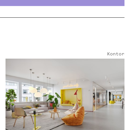
Kontor
Kistagången 6 | 959 Kvm