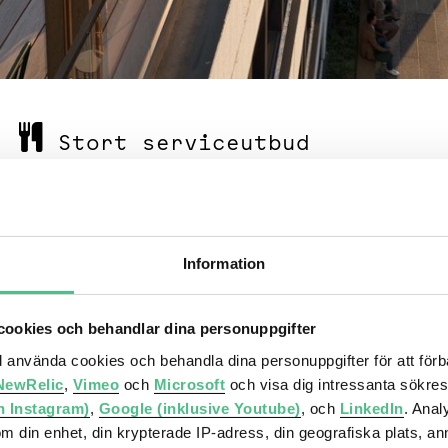
Stort serviceutbud
90 butiker och 20 restauranger
ikation
Information
ookies och behandlar dina personuppgifter
ll använda cookies och behandla dina personuppgifter för att för
NewRelic
,
Vimeo
och
Microsoft
och visa dig intressanta sökre
h Instagram)
,
Google (inklusive Youtube)
, och
LinkedIn
. Ana
om din enhet, din krypterade IP-adress, din geografiska plats, a
ett var du reser från. Kontoret ligger