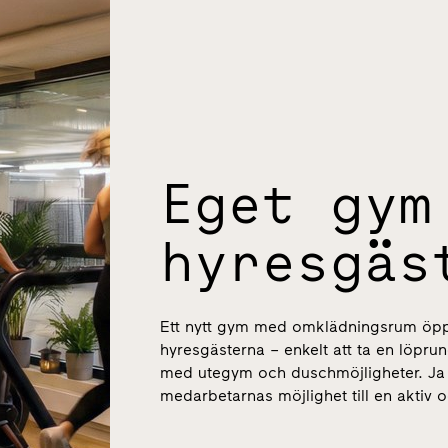
Eget gym
hyresgäs
Ett nytt gym med omklädningsrum öppna
hyresgästerna – enkelt att ta en löprund
med utegym och duschmöjligheter. Ja h
medarbetarnas möjlighet till en aktiv