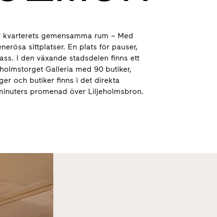
 är kvarterets gemensamma rum – Med
ösa sittplatser. En plats för pauser,
ass. I den växande stadsdelen finns ett
eholmstorget Galleria med 90 butiker,
er och butiker finns i det direkta
minuters promenad över Liljeholmsbron.