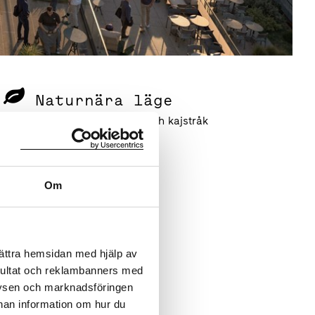
Naturnära läge
Bad, utegym, parker och kajstråk
er
Om
bättra hemsidan med hjälp av
sultat och reklambanners med
lysen och marknadsföringen
nnan information om hur du