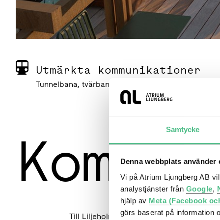
Utmärkta kommunikationer
Tunnelbana, tvärbana och bussterminal
Kommun
Samtycke
Denna webbplats använder c
Vi på Atrium Ljungberg AB vi
analystjänster från
Google
,
hjälp av
Meta (Facebook oc
görs baserat på information 
Till Liljeholmen kan du enkelt ta dig, oavs