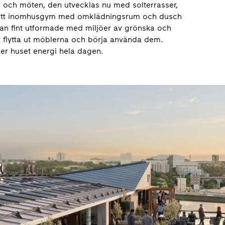
r och möten, den utvecklas nu med solterrasser,
lt nytt inomhusgym med omklädningsrum och dusch
edan fint utformade med miljöer av grönska och
 flytta ut möblerna och börja använda dem.
er huset energi hela dagen.