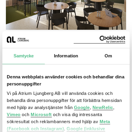
Lindholmspiren 11, 870 kvm
Kontor med öppen flexibel planlösning i bästa
läget på Lindholmspiren
Samtycke
Information
Om
Denna webbplats använder cookies och behandlar dina
Lindholmen
personuppgifter
Lindholmsallén 18
Vi på Atrium Ljungberg AB vill använda cookies och
behandla dina personuppgifter för att förbättra hemsidan
med hjälp av analystjänster från
Google
,
NewRelic
,
Vimeo
och
Microsoft
och visa dig intressanta
sökresultat och reklambanners med hjälp av
Meta
(Facebook och Instagram)
,
Google (inklusive