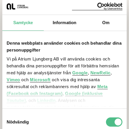
Samtycke
Information
Om
”Vill du komma in i kostym, kom i
Denna webbplats använder cookies och behandlar dina
kostym. Vill du sitta i
mjukisbyxor, sitt i mjukisbyxor.
personuppgifter
Var dig själv.”
Som en av Sveriges yngsta serieentreprenörer är
Vi på Atrium Ljungberg AB vill använda cookies och
Adrian Andersson tydligt präglad av sin
behandla dina personuppgifter för att förbättra hemsidan
generation. På hans teknikbolag Meitner
med hjälp av analystjänster från
Google
,
NewRelic
,
prioriteras eget ansvar, kunskapsutbyte – och att
Vimeo
och
Microsoft
och visa dig intressanta
göra skillnad.
sökresultat och reklambanners med hjälp av
Meta
(Facebook och Instagram)
,
Google (inklusive
Läs mer här
Youtube)
, och
LinkedIn
. Analysen och
marknadsföringen görs baserat på information om din
enhet, din krypterade IP-adress, din geografiska plats,
Samtyckesval
Fokus på välmående och utveckling ger status för arbets
annan information om hur du använder hemsidan och
Nödvändig
information som dessa tjänster har om dig sedan tidigare.