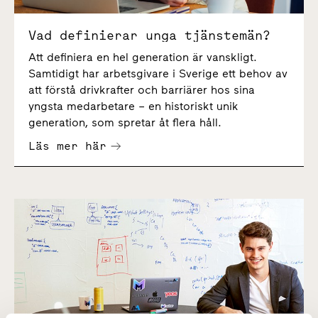
Vad definierar unga tjänstemän?
Att definiera en hel generation är vanskligt.
Samtidigt har arbetsgivare i Sverige ett behov av
att förstå drivkrafter och barriärer hos sina
yngsta medarbetare – en historiskt unik
generation, som spretar åt flera håll.
Läs mer här
”Vill du komma in i kostym, kom i kostym. Vill du sitta i mju