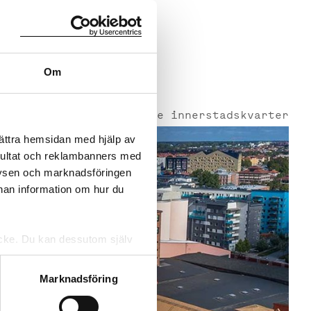
yggandet
gnader och
v
del och
Om
Levande innerstadskvarter
bättra hemsidan med hjälp av
sultat och reklambanners med
lysen och marknadsföringen
nnan information om hur du
tycke. Du kan dessutom själv
Marknadsföring