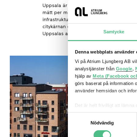
Uppsala är landets fjärde storstad och
mätt per medborgare är bland det högsta 
infrastruktur vittnar om stadens starka att
citykärnan och kommer att fortsätta vara
Samtycke
Uppsalas andra stadskärna.
L
Denna webbplats använder c
Gränbystaden - här utvecklas den framtidssmarta stade
Vi på Atrium Ljungberg AB vi
analystjänster från
Google
,
hjälp av
Meta (Facebook oc
görs baserat på information 
använder hemsidan och inform
Det är helt frivilligt att lä
kontrollera vilka cookies vi 
Samtyckesval
Nödvändig