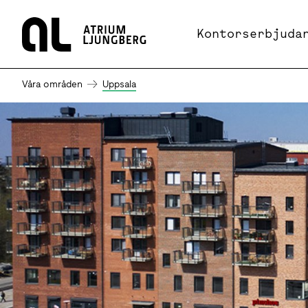
Hem
Kontorserbjuda
Våra områden
Uppsala