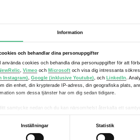
 en av de snabbast växande kommunerna i Sverige. Bostadsb
i landet och satsningar i miljardklassen på offentliga byg
raktionskraft. Vi brinner för att vara en del av utvecklingen a
 drivande i utvecklingen av Gränbystaden – en helt ny stads
Information
äs mer om Gränbystaden
ookies och behandlar dina personuppgifter
n.
Uppsala city
ll använda cookies och behandla dina personuppgifter för att för
NewRelic
,
Vimeo
och
Microsoft
och visa dig intressanta sökre
h Instagram)
,
Google (inklusive Youtube)
, och
LinkedIn
. Ana
om din enhet, din krypterade IP-adress, din geografiska plats, a
ation som dessa tjänster har om dig sedan tidigare.
mna ditt samtycke nedan och du kan närsomhelst återkalla ett sam
får använda genom att anpassa inställningarna.
Inställningar
Statistik