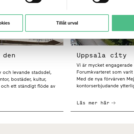
okies
Tillåt urval
 den
Uppsala city
Vi är mycket engagerade i
Forumkvarteret som varit
v och levande stadsdel,
Med de nya förvärven Meje
or, bostäder, kultur,
kontorserbjudande ytterli
ch ett ständigt flöde av
Läs mer här