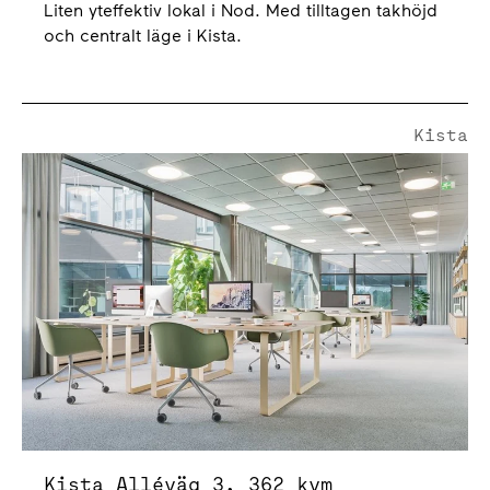
Liten yteffektiv lokal i Nod. Med tilltagen takhöjd
och centralt läge i Kista.
Kista
Kista Alléväg 3
Kista Alléväg 3, 362 kvm