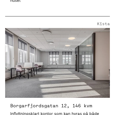
huset
Kista
Borgarfjordsgatan 12
Borgarfjordsgatan 12, 146 kvm
Inflyttningsklart kontor som kan hyras på både