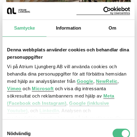
Samtycke
Information
Om
Denna webbplats använder cookies och behandlar dina
personuppgifter
Högrevsgatan 1, 1553 kvm
Vi på Atrium Ljungberg AB vill använda cookies och
Beläget mitt i Slakthusområdet längs med
behandla dina personuppgifter för att förbättra hemsidan
Hallvägen. Centralt läge intill park och nya
med hjälp av analystjänster från
Google
,
NewRelic
,
tunnelbaneuppgången
Vimeo
och
Microsoft
och visa dig intressanta
sökresultat och reklambanners med hjälp av
Meta
(Facebook och Instagram)
,
Google (inklusive
Youtube)
, och
LinkedIn
. Analysen och
Slakthusområdet
marknadsföringen görs baserat på information om din
Hallvägen 14
enhet, din krypterade IP-adress, din geografiska plats,
Samtyckesval
annan information om hur du använder hemsidan och
Nödvändig