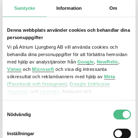
Samtycke
Information
Om
Denna webbplats använder cookies och behandlar dina
personuppgifter
Vi på Atrium Ljungberg AB vill använda cookies och
behandla dina personuppgifter för att förbättra hemsidan
med hjälp av analystjänster från
Google
,
NewRelic
,
Vimeo
och
Microsoft
och visa dig intressanta
Liljeholmsstranden 3, 665 kvm
sökresultat och reklambanners med hjälp av
Meta
(Facebook och Instagram)
,
Google (inklusive
Bra läge i centrala Liljeholmen i vacker
Youtube)
, och
LinkedIn
. Analysen och
omgivning intill vattnet.
marknadsföringen görs baserat på information om din
enhet, din krypterade IP-adress, din geografiska plats,
Samtyckesval
annan information om hur du använder hemsidan och
Nödvändig
Liljeholmen
information som dessa tjänster har om dig sedan tidigare.
Mejerivägen 3
Inställningar
Det är helt frivilligt att lämna ditt samtycke nedan och du