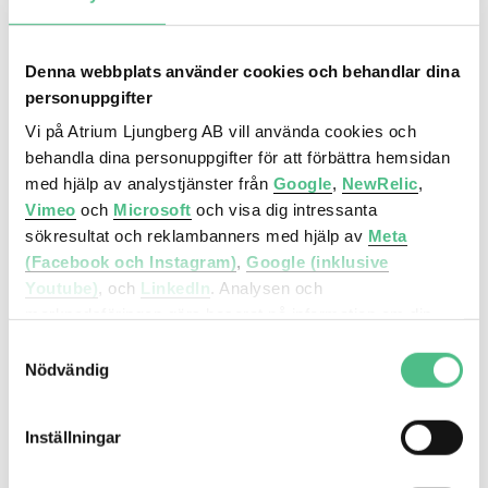
Parkering
Parkeringsmöjligheter på Katarinavägen samt i
Denna webbplats använder cookies och behandlar dina
Stigbergsgaraget.
personuppgifter
Vi på Atrium Ljungberg AB vill använda cookies och
Fler lokaler
behandla dina personuppgifter för att förbättra hemsidan
med hjälp av analystjänster från
Google
,
NewRelic
,
Liknande lokaler du kanske gillar
Vimeo
och
Microsoft
och visa dig intressanta
sökresultat och reklambanners med hjälp av
Meta
Kontor
(Facebook och Instagram)
,
Google (inklusive
Katarinavägen 15 | 1222 Kvm
Youtube)
, och
LinkedIn
. Analysen och
marknadsföringen görs baserat på information om din
enhet, din krypterade IP-adress, din geografiska plats,
Samtyckesval
annan information om hur du använder hemsidan och
Nödvändig
information som dessa tjänster har om dig sedan tidigare.
Inställningar
Det är helt frivilligt att lämna ditt samtycke nedan och du
kan närsomhelst återkalla ett samtycke. Du kan