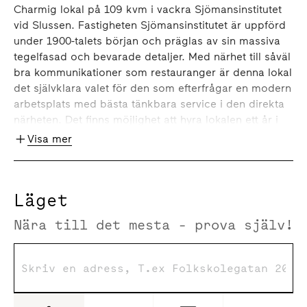
Charmig lokal på 109 kvm i vackra Sjömansinstitutet
vid Slussen. Fastigheten Sjömansinstitutet är uppförd
under 1900-talets början och präglas av sin massiva
tegelfasad och bevarade detaljer. Med närhet till såväl
bra kommunikationer som restauranger är denna lokal
det självklara valet för den som efterfrågar en modern
arbetsplats med bästa tänkbara service i den direkta
närheten. Det finns möjlighet att hyra lokalen ett år i
taget och för 5000 kr/kvm.
Visa mer
Omgivning
Slussen, en av Stockholms mest ikoniska platser,
Läget
genomgår just nu en omvandling från trafikplats till
Nära till det mesta - prova själv!
mötesplats - med människan i fokus. När Nya Slussen
står klar 2028 kommer det vara en attraktiv
destination och en plats full av liv. Här skapas nya
restauranger och uteserveringar, galleria i anslutning
till kollektivtrafiken under mark, en ny park, fler
arbetsplatser, gångstråk och bryggor längs vattnet.