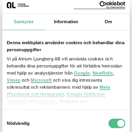
Samtycke
Information
Om
Denna webbplats använder cookies och behandlar dina
personuppgifter
Vi på Atrium Ljungberg AB vill använda cookies och
Möllevången - dynamisk mötesplats
behandla dina personuppgifter för att förbättra hemsidan
mitt i ett gammalt fabriksområde.
med hjälp av analystjänster från
Google
,
NewRelic
,
Möllevången har ett unikt och attraktivt läge och
Vimeo
och
Microsoft
och visa dig intressanta
mångfald, både när det gäller människor, mat
sökresultat och reklambanners med hjälp av
Meta
och företagande. Stadsdelen ligger i centrala
(Facebook och Instagram)
,
Google (inklusive
Malmö kring Möllevångstorget, ett spännande
Youtube)
, och
LinkedIn
. Analysen och
före detta fabriksområde som det senaste
marknadsföringen görs baserat på information om din
decenniet har genomgått en omvandling.
enhet, din krypterade IP-adress, din geografiska plats,
Samtyckesval
”Möllan” är idag känt för sina många krogar och
annan information om hur du använder hemsidan och
Nödvändig
nattklubbar och sitt breda kulturutbud.
information som dessa tjänster har om dig sedan tidigare.