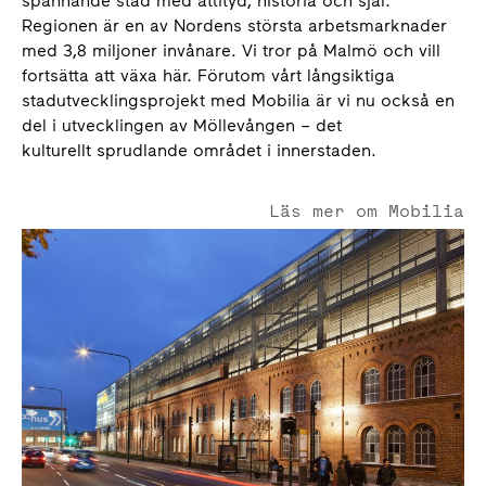
spännande stad med attityd, historia och själ.
Regionen är en av Nordens största arbetsmarknader
med 3,8 miljoner invånare. Vi tror på Malmö och vill
fortsätta att växa här. Förutom vårt långsiktiga
stadutvecklingsprojekt med Mobilia är vi nu också en
del i utvecklingen av Möllevången – det
kulturellt sprudlande området i innerstaden.
Läs mer om Mobilia
Mobilia - prisade stadskvalitéer i tidigare textilkvarter.