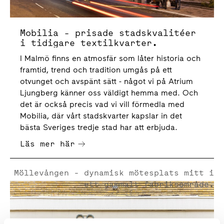
Mobilia - prisade stadskvalitéer
i tidigare textilkvarter.
I Malmö finns en atmosfär som låter historia och
framtid, trend och tradition umgås på ett
otvunget och avspänt sätt - något vi på Atrium
Ljungberg känner oss väldigt hemma med. Och
det är också precis vad vi vill förmedla med
Mobilia, där vårt stadskvarter kapslar in det
bästa Sveriges tredje stad har att erbjuda.
Läs mer här
Möllevången - dynamisk mötesplats mitt i
ett gammalt fabriksområde.
Möllevången - dynamisk mötesplats mitt i ett gammalt fa