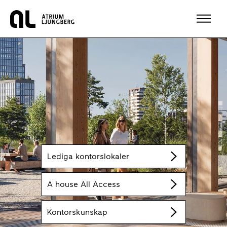
Hem
Lediga kontorslokaler
A house All Access
Kontorskunskap