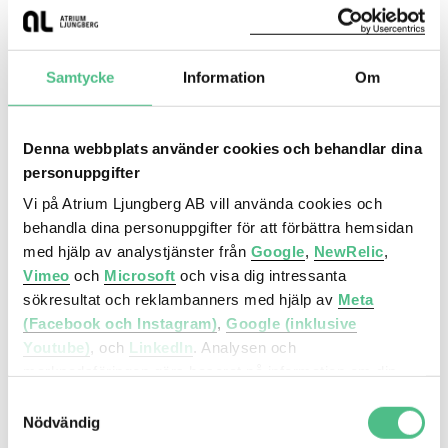
Samtycke
Information
Om
Denna webbplats använder cookies och behandlar dina
personuppgifter
Hur förändras framtidens
arbetsplats?
Vi på Atrium Ljungberg AB vill använda cookies och
behandla dina personuppgifter för att förbättra hemsidan
Vi har intervjuat fem visionära
med hjälp av analystjänster från
Google
,
NewRelic
,
kontorsarkitekter om hur de ser på
Vimeo
och
Microsoft
och visa dig intressanta
utvecklingen av framtidens kontor.
sökresultat och reklambanners med hjälp av
Meta
Läs mer här
(Facebook och Instagram)
,
Google (inklusive
Youtube)
, och
LinkedIn
. Analysen och
marknadsföringen görs baserat på information om din
enhet, din krypterade IP-adress, din geografiska plats,
Samtyckesval
annan information om hur du använder hemsidan och
Nödvändig
Fler artiklar om framtidens
information som dessa tjänster har om dig sedan tidigare.