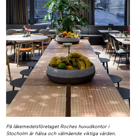
På läkemedelsföretaget Roches huvudkontor i
Stocholm är hälsa och välmående viktiga värden.