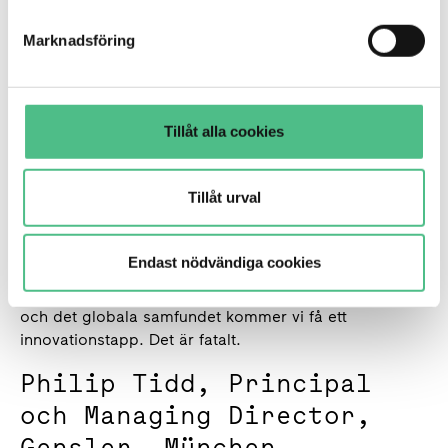
grundskola, gymnasium, och så vidare. Inom vården
är det samma sak. Men med kontor får vi bara ett ord.
Marknadsföring
Jag försöker skapa underbegrepp för kontor, med
variation, som ger en bättre förståelse för olika
arbetsplatser. Min önskan är att etablera nya begrepp,
men det är inte många som lyckas med det. Kontoren
Tillåt alla cookies
måste vara en arena för det varierade arbetslivet, och
mindre som en fabrik.
Tillåt urval
Vilka utmaningar upplever era kunder med
distansarbete?
Endast nödvändiga cookies
– Det kanske är härligare för individen att jobba
hemifrån, men för organisationen, nationen Sverige
och det globala samfundet kommer vi få ett
innovationstapp. Det är fatalt.
Philip Tidd, Principal
och Managing Director,
Gensler, München