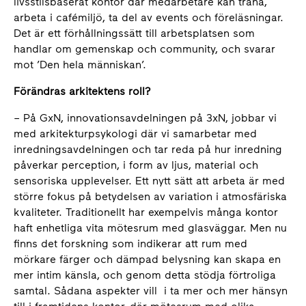
livsstilsbaserat kontor där medarbetare kan träna,
arbeta i cafémiljö, ta del av events och föreläsningar.
Det är ett förhållningssätt till arbetsplatsen som
handlar om gemenskap och community, och svarar
mot ’Den hela människan’.
Förändras arkitektens roll?
– På GxN, innovationsavdelningen på 3xN, jobbar vi
med arkitekturpsykologi där vi samarbetar med
inredningsavdelningen och tar reda på hur inredning
påverkar perception, i form av ljus, material och
sensoriska upplevelser. Ett nytt sätt att arbeta är med
större fokus på betydelsen av variation i atmosfäriska
kvaliteter. Traditionellt har exempelvis många kontor
haft enhetliga vita mötesrum med glasväggar. Men nu
finns det forskning som indikerar att rum med
mörkare färger och dämpad belysning kan skapa en
mer intim känsla, och genom detta stödja förtroliga
samtal. Sådana aspekter vill i ta mer och mer hänsyn