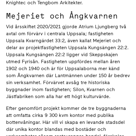
Knightec och Tengbom Arkitekter.
Mejeriet och Ångkvarnen
Vid årsskiftet 2020/2021 gjorde Atrium Ljungberg två
avtal om förvärv i centrala Uppsala; fastigheten
Uppsala Kvarngärdet 33:2, även kallat Mejeriet och
delar av projektfastigheten Uppsala Kungsängen 22:2.
Uppsala Kungsängen 22:2 ligger vid Skeppskajen
utmed Fyrisån. Fastigheten uppfördes mellan åren
1902 och 1940 och är för Uppsalaborna mer känd
som Ångkvarnen där Lantmännen under 150 år bedrev
sin verksamhet. Förvärvet avsåg tre historiska
byggnader inom fastigheten; Silon, Kvarnen och
Jästfabriken som alla har ett högt kulturvärde.
Efter genomfört projekt kommer de tre byggnaderna
att omfatta cirka 9 300 kvm kontor med publika
bottenvåningar. Här vill vi skapa en levande stadsdel
där unika kontor blandas med bostäder och