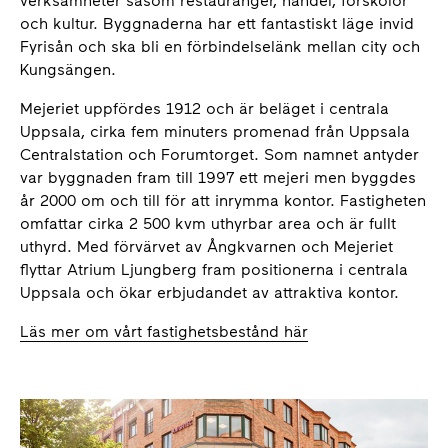
verksamheter såsom restauranger, handel, förskolor
och kultur. Byggnaderna har ett fantastiskt läge invid
Fyrisån och ska bli en förbindelselänk mellan city och
Kungsängen.
Mejeriet uppfördes 1912 och är beläget i centrala
Uppsala, cirka fem minuters promenad från Uppsala
Centralstation och Forumtorget. Som namnet antyder
var byggnaden fram till 1997 ett mejeri men byggdes
år 2000 om och till för att inrymma kontor. Fastigheten
omfattar cirka 2 500 kvm uthyrbar area och är fullt
uthyrd. Med förvärvet av Ångkvarnen och Mejeriet
flyttar Atrium Ljungberg fram positionerna i centrala
Uppsala och ökar erbjudandet av attraktiva kontor.
Läs mer om vårt fastighetsbestånd här