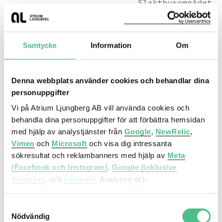
Slakthusområdet
Högrevsgatan 1
Samtycke
Information
Om
Denna webbplats använder cookies och behandlar dina
personuppgifter
Vi på Atrium Ljungberg AB vill använda cookies och
behandla dina personuppgifter för att förbättra hemsidan
med hjälp av analystjänster från
Google
,
NewRelic
,
Vimeo
och
Microsoft
och visa dig intressanta
sökresultat och reklambanners med hjälp av
Meta
Högrevsgatan 1, 4278 kvm
(Facebook och Instagram)
,
Google (inklusive
Beläget mitt i Slakthusområdet längs med
Youtube)
, och
LinkedIn
. Analysen och
Hallvägen. Centralt läge intill park och nya
marknadsföringen görs baserat på information om din
tunnelbaneuppgången.
enhet, din krypterade IP-adress, din geografiska plats,
Samtyckesval
annan information om hur du använder hemsidan och
Nödvändig