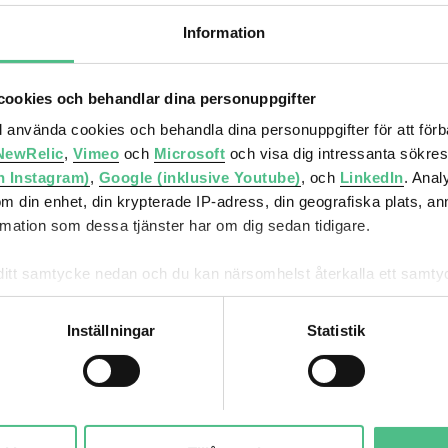
Information
ookies och behandlar dina personuppgifter
ll använda cookies och behandla dina personuppgifter för att för
NewRelic
,
Vimeo
och
Microsoft
och visa dig intressanta sökre
h Instagram)
,
Google (inklusive Youtube)
, och
LinkedIn
. Ana
om din enhet, din krypterade IP-adress, din geografiska plats, a
ation som dessa tjänster har om dig sedan tidigare.
mna ditt samtycke nedan och du kan närsomhelst återkalla ett sam
får använda genom att anpassa inställningarna.
Inställningar
Statistik