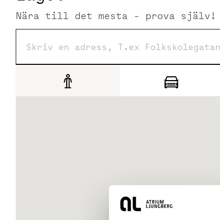
- AW/mötesrum
Nära till det mesta - prova själv!
Omgivning
Omgivningen präglas av ett expansivt innovationsområde
via Lindholmsallén och jäms med Älven är ett signum. Lin
Göteborgs främsta kontorsområden.
Kommunikationer
Goda kommunikationer med buss hållplats Regnbågsgatan
Lindholmspiren och Ludbystrand till de mest centrala d
årsskiftet 25/26 med hållplats utanför fastigheten.
Service
I närområdet finns flertalet trevliga och prisbelönta res
gångavstånd.