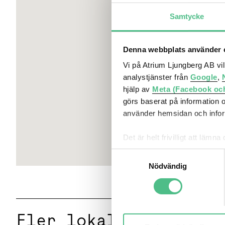
Parkering
Samtycke
Garage finns i grannfastigheten
Denna webbplats använder c
Vi på Atrium Ljungberg AB vi
analystjänster från
Google
,
hjälp av
Meta (Facebook oc
görs baserat på information 
använder hemsidan och inform
Det är helt frivilligt att lä
kontrollera vilka cookies vi 
Samtyckesval
Nödvändig
Fler lokaler