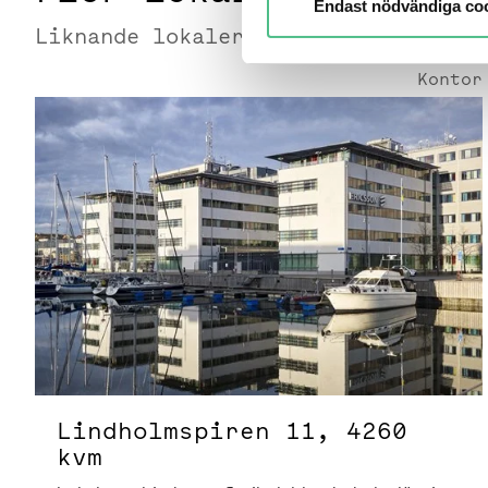
Endast nödvändiga co
Liknande lokaler du kanske gillar
Kontor
Lindholmspiren 11 | 4260 Kvm
Lindholmspiren 11, 4260
kvm