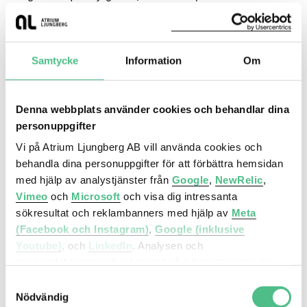
tillträde.
Samtycke
Information
Om
Kontor
Borgarfjordsgatan 12 | 637 Kvm
Denna webbplats använder cookies och behandlar dina
personuppgifter
Vi på Atrium Ljungberg AB vill använda cookies och
behandla dina personuppgifter för att förbättra hemsidan
med hjälp av analystjänster från
Google
,
NewRelic
,
Vimeo
och
Microsoft
och visa dig intressanta
sökresultat och reklambanners med hjälp av
Meta
(Facebook och Instagram)
,
Google (inklusive
Youtube)
, och
LinkedIn
. Analysen och
marknadsföringen görs baserat på information om din
enhet, din krypterade IP-adress, din geografiska plats,
Samtyckesval
Borgarfjordsgatan 12, 637 kvm
annan information om hur du använder hemsidan och
Nödvändig