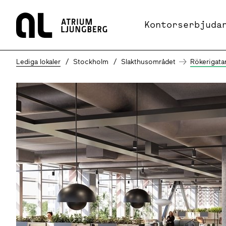
Hem
Kontorserbjuda
Lediga lokaler
Stockholm
Slakthusområdet
Rökerigata