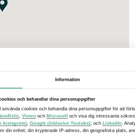
Information
ookies och behandlar dina personuppgifter
ll använda cookies och behandla dina personuppgifter för att för
NewRelic
,
Vimeo
och
Microsoft
och visa dig intressanta sökre
h Instagram)
,
Google (inklusive Youtube)
, och
LinkedIn
. Ana
om din enhet, din krypterade IP-adress, din geografiska plats, a