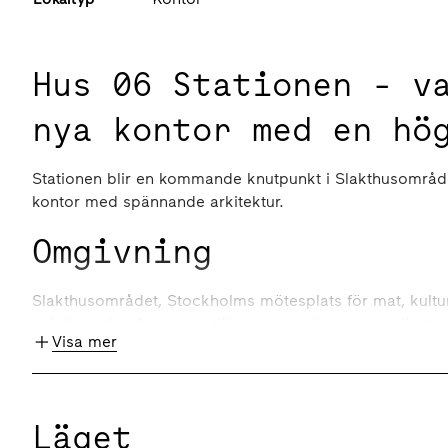
Hus 06 Stationen - v
nya kontor med en hö
Stationen blir en kommande knutpunkt i Slakthusområ
kontor med spännande arkitektur.
Omgivning
Slakthusområdet, Stockholms mötesplats för mat, kultur
och boenden fram som tillsammans skapar en unik stad
Visa mer
branscher med tech, design och innovation i fokus. Och
möjligheter för att växa på en global marknad.
Kommunikationer
Läget