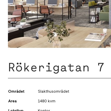
Rökerigatan 7
Området
Slakthusområdet
Area
1480 kvm
Lokaltyp
Kontor