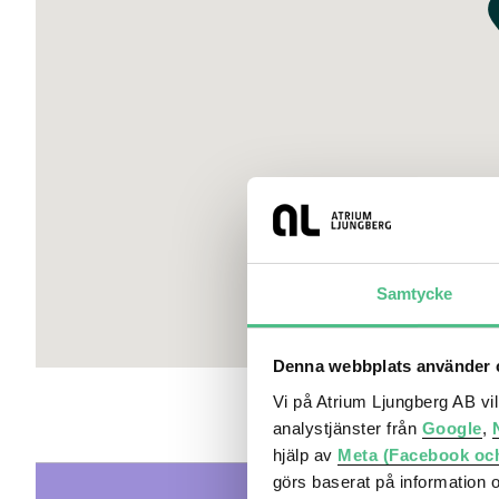
Samtycke
Denna webbplats använder c
Vi på Atrium Ljungberg AB vi
analystjänster från
Google
,
hjälp av
Meta (Facebook oc
görs baserat på information 