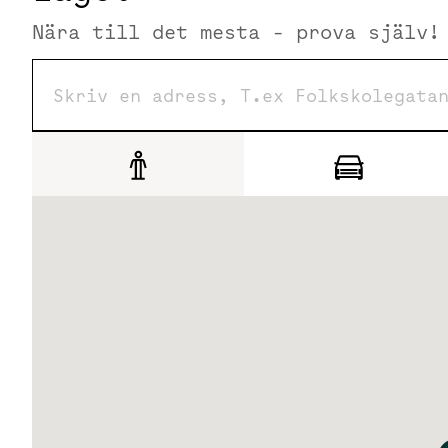
Just nu är närmsta station med både tvär- och tunnelb
Nära till det mesta - prova själv!
du Gullmarsplan som utöver tvär- och tunnelbana är en k
klar 2030 får Slakthusområdet en egen tunnelbanestati
Service
Utbudet av restauranger och barer kommer inom de nä
Hus 26, en del av Slakthushallarna, erbjuder restaura
och Albins restaurang Solen, Dansken Slaktis, Matatelj
Slakthusområdet finns även kafferosteriet Stockholm 
Globen Shopping finns på några minuters avstånd och e
hälsa.
Parkering
I området finns markparkering med både besöks- och fas
parkeringsgarage.