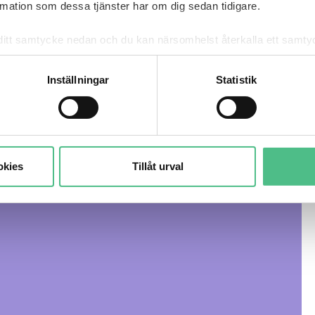
ar för cookies gör att
ation som dessa tjänster har om dig sedan tidigare.
detta innehåll.
mna ditt samtycke nedan och du kan närsomhelst återkalla ett sam
får använda genom att anpassa inställningarna.
Inställningar
Statistik
ställningar
okies
Tillåt urval