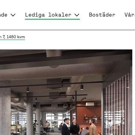
nde
Lediga lokaler
Bostäder
Vår
n 7, 1480 kvm