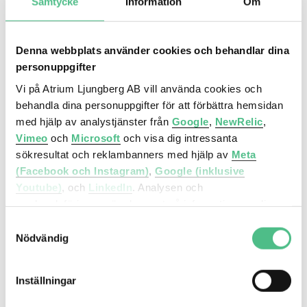
Samtycke
Information
Om
Smedjegatan 6, 180 kvm
Denna webbplats använder cookies och behandlar dina
Kontorslokal med hög standard och yteffektiv
personuppgifter
planlösning, centralt belägen i Sickla.
Vi på Atrium Ljungberg AB vill använda cookies och
behandla dina personuppgifter för att förbättra hemsidan
med hjälp av analystjänster från
Google
,
NewRelic
,
Vimeo
och
Microsoft
och visa dig intressanta
Kontor
sökresultat och reklambanners med hjälp av
Meta
Marcusplatsen 1B | 423 Kvm
(Facebook och Instagram)
,
Google (inklusive
Youtube)
, och
LinkedIn
. Analysen och
marknadsföringen görs baserat på information om din
enhet, din krypterade IP-adress, din geografiska plats,
Samtyckesval
annan information om hur du använder hemsidan och
Nödvändig
information som dessa tjänster har om dig sedan tidigare.
Inställningar
Det är helt frivilligt att lämna ditt samtycke nedan och du
kan närsomhelst återkalla ett samtycke. Du kan