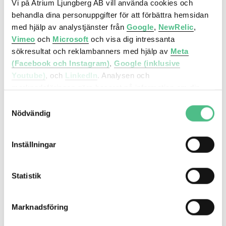
Vi på Atrium Ljungberg AB vill använda cookies och
Hudiksvallsgatan 4 | 1990 Kvm
behandla dina personuppgifter för att förbättra hemsidan
med hjälp av analystjänster från
Google
,
NewRelic
,
Vimeo
och
Microsoft
och visa dig intressanta
sökresultat och reklambanners med hjälp av
Meta
(Facebook och Instagram)
,
Google (inklusive
Youtube)
, och
LinkedIn
. Analysen och
marknadsföringen görs baserat på information om din
enhet, din krypterade IP-adress, din geografiska plats,
Samtyckesval
annan information om hur du använder hemsidan och
Nödvändig
information som dessa tjänster har om dig sedan tidigare.
Inställningar
Det är helt frivilligt att lämna ditt samtycke nedan och du
Hudiksvallsgatan 4, 1990 kvm
kan närsomhelst återkalla ett samtycke. Du kan
dessutom själv kontrollera vilka cookies vi får använda
Statistik
Här får du ett kontor utöver det vanliga med
genom att anpassa inställningarna.
industriell karaktär och stor potential!
Marknadsföring