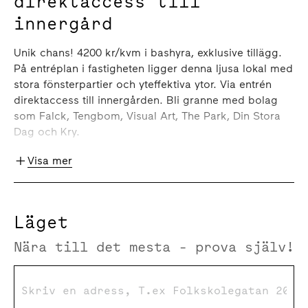
direktaccess till
innergård
Unik chans! 4200 kr/kvm i bashyra, exklusive tillägg.
På entréplan i fastigheten ligger denna ljusa lokal med
stora fönsterpartier och yteffektiva ytor. Via entrén
direktaccess till innergården. Bli granne med bolag
som Falck, Tengbom, Visual Art, The Park, Din Stora
Dag och Kry.
Omgivning
Visa mer
Fastigheten ligger i Hagastadens historiska hjärta,
präglat av gamla industribyggnader i tegel som idag
Läget
rymmer moderna kontor med urbana innergårdar. I
kvarteren finns gallerier, trevliga restauranger och
Nära till det mesta - prova själv!
träningsmöjligheter. Vägg i vägg ligger Hagastadens
nya stadskvarter med unik arkitektur som bidrar till
stadsdelens internationella prägel, som attraherar
många innovativa och kunskapsintensiva bolag.