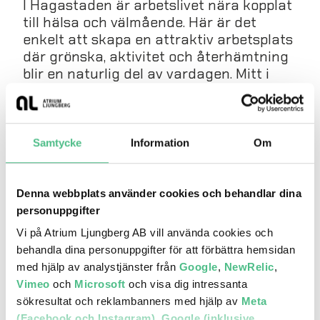
I Hagastaden är arbetslivet nära kopplat
till hälsa och välmående. Här är det
enkelt att skapa en attraktiv arbetsplats
där grönska, aktivitet och återhämtning
blir en naturlig del av vardagen. Mitt i
stadsdelen ligger Norra Stationsparken
och runt hörnet finns Hagaparken och
Brunnsviken med allt från tennis och
utegym till boule, kajak och SUP. I
Samtycke
Information
Om
området finns också flera gym – bland
annat med löparbana och utegym på tak.
Denna webbplats använder cookies och behandlar dina
personuppgifter
Vi på Atrium Ljungberg AB vill använda cookies och
behandla dina personuppgifter för att förbättra hemsidan
med hjälp av analystjänster från
Google
,
NewRelic
,
Vimeo
och
Microsoft
och visa dig intressanta
sökresultat och reklambanners med hjälp av
Meta
(Facebook och Instagram)
,
Google (inklusive