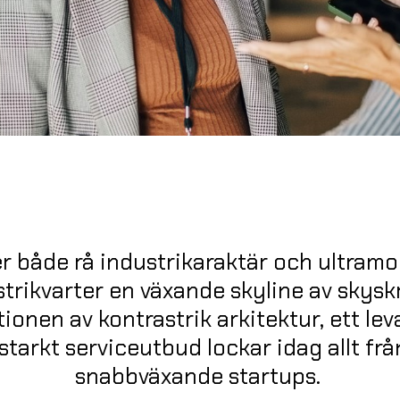
både rå industrikaraktär och ultramod
strikvarter en växande skyline av sky
onen av kontrastrik arkitektur, ett le
 starkt serviceutbud lockar idag allt från
snabbväxande startups.