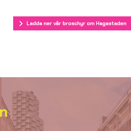
Ladda ner vår broschyr om Hagastaden
en