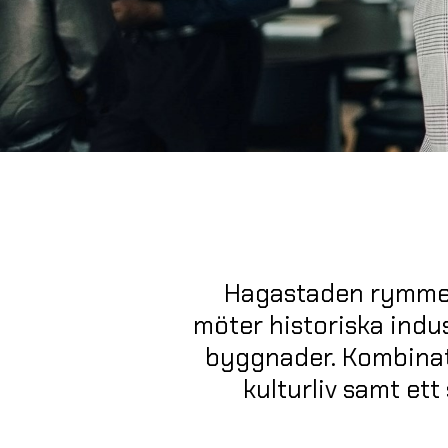
Hagastaden rymmer 
möter historiska indu
byggnader. Kombinati
kulturliv samt ett