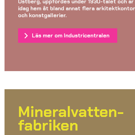
Östberg, uppfördes under 1930-talet och är
idag hem åt bland annat flera arkitektkonto
och konstgallerier.
Läs mer om Industricentralen
Mineralvatten-
fabriken