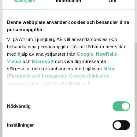
Stockholm utvecklas som delar av en
Samtycke
Information
Om
sammanhållen kontorsmiljö, med korta
avstånd, varierade arbetsmiljöer, service i
vardagen, mötesplatser och stadsliv.
Denna webbplats använder cookies och behandlar dina
personuppgifter
Vi på Atrium Ljungberg AB vill använda cookies och
behandla dina personuppgifter för att förbättra hemsidan
med hjälp av analystjänster från
Google
,
NewRelic
,
Vimeo
och
Microsoft
och visa dig intressanta
sökresultat och reklambanners med hjälp av
Meta
(Facebook och Instagram)
,
Google (inklusive
Youtube)
, och
LinkedIn
. Analysen och
marknadsföringen görs baserat på information om din
enhet, din krypterade IP-adress, din geografiska plats,
Samtyckesval
annan information om hur du använder hemsidan och
Nödvändig
information som dessa tjänster har om dig sedan tidigare.
Inställningar
Det är helt frivilligt att lämna ditt samtycke nedan och du
kan närsomhelst återkalla ett samtycke. Du kan