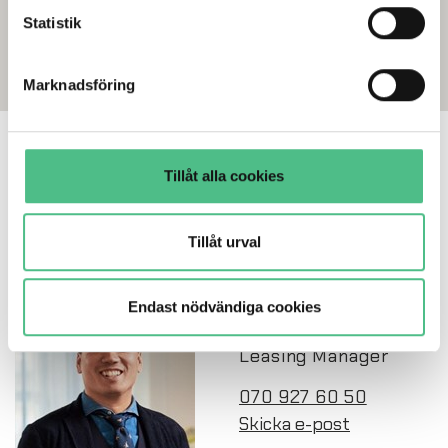
dessutom själv kontrollera vilka cookies vi får använda
Statistik
genom att anpassa inställningarna.
Marknadsföring
Intresserad? Kontakta
Tillåt alla cookies
oss!
Tillåt urval
Endast nödvändiga cookies
Alexander Yü
Leasing Manager
070 927 60 50
Skicka e-post