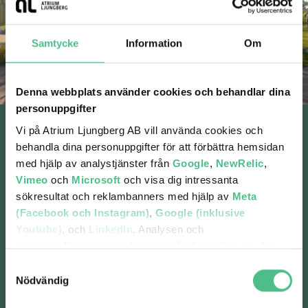
Samtycke
Information
Om
Denna webbplats använder cookies och behandlar dina
personuppgifter
Vi på Atrium Ljungberg AB vill använda cookies och
Bo med utsikt mot
behandla dina personuppgifter för att förbättra hemsidan
med hjälp av analystjänster från
Google
,
NewRelic
,
världen
Vimeo
och
Microsoft
och visa dig intressanta
sökresultat och reklambanners med hjälp av
Meta
Hagastaden är en internationell storstad i
(Facebook och Instagram)
,
Google (inklusive
miniformat – en smältdegel av intryck. Här
Youtube)
, och
LinkedIn
. Analysen och
skapar vi ett andningshål med välkomnande
marknadsföringen görs baserat på information om din
atmosfär. Alldeles intill blivande Norra
Stationsparken planerar Atrium Ljungberg för ett
enhet, din krypterade IP-adress, din geografiska plats,
Samtyckesval
bostadskvarter, Corner of Höjer, med drygt 200
annan information om hur du använder hemsidan och
Nödvändig
lägenheter. Vägg i vägg planeras även för Corner
information som dessa tjänster har om dig sedan tidigare.
of Ekeblad, ett attraktivt kontorskvarter med