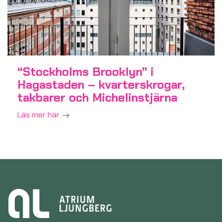
“Stockholms Brooklyn” i
Hagastaden – kvarterskrogar,
takbarer och Michelinstjärna
Läs mer här