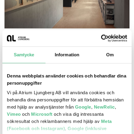
Tengboms nya arkitektkontor i
Hagastaden
Samtycke
Information
Om
Läs mer här
Denna webbplats använder cookies och behandlar dina
personuppgifter
Vi på Atrium Ljungberg AB vill använda cookies och
behandla dina personuppgifter för att förbättra hemsidan
med hjälp av analystjänster från
Google
,
NewRelic
,
Vimeo
och
Microsoft
och visa dig intressanta
sökresultat och reklambanners med hjälp av
Meta
(Facebook och Instagram)
,
Google (inklusive