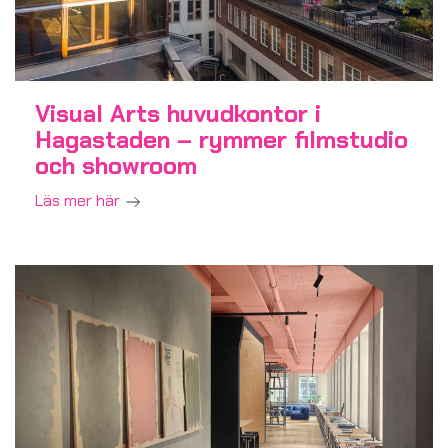
Visual Arts huvudkontor i
Hagastaden – rymmer filmstudio
och showroom
Läs mer här