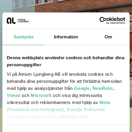
Samtycke
Information
Om
Denna webbplats använder cookies och behandlar dina
personuppgifter
Vi på Atrium Ljungberg AB vill använda cookies och
behandla dina personuppgifter för att förbättra hemsidan
med hjälp av analystjänster från
Google
,
NewRelic
,
Vimeo
och
Microsoft
och visa dig intressanta
sökresultat och reklambanners med hjälp av
Meta
(Facebook och Instagram)
,
Google (inklusive
Youtube)
, och
LinkedIn
. Analysen och
Dags att fylla på
marknadsföringen görs baserat på information om din
enhet, din krypterade IP-adress, din geografiska plats,