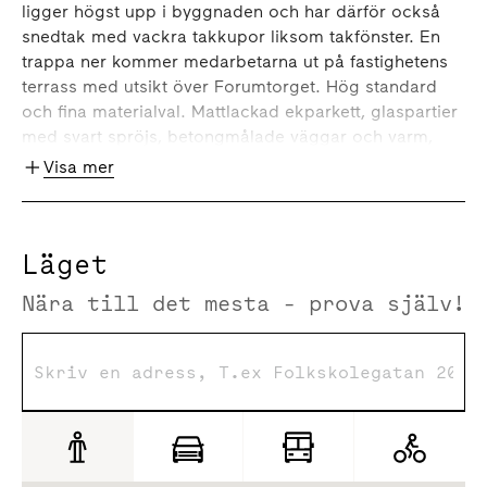
ligger högst upp i byggnaden och har därför också
snedtak med vackra takkupor liksom takfönster. En
trappa ner kommer medarbetarna ut på fastighetens
terrass med utsikt över Forumtorget. Hög standard
och fina materialval. Mattlackad ekparkett, glaspartier
med svart spröjs, betongmålade väggar och varm,
petroleum i pentryt. Planlösningen är öppen och taket
Visa mer
har synliga installationer. Helkaklade toaletter i mörk
ton.
Omgivning
Läget
Nära till det mesta - prova själv!
Forumkvarteret rymmer kontor, bostäder samt
gallerian med flera butiker, caféer och restauranger.
Nyligen har kvarteret genomgått en större omvandling
då bland annat gallerian har byggts om och
Forumtorget har fått ett nytt uttryck med ny möblering
och flera trevliga uteserveringar. I Forumkvarteret har
du närhet till myllret på Dragarbrunnsgatan och lugnet
längs promenadstråk intill Fyrisån.