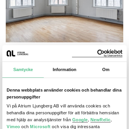
Storgatan 19, 415 kvm
Moderna kontor i historisk byggnad mitt i
Uppsala City
Samtycke
Information
Om
Denna webbplats använder cookies och behandlar dina
Kontor
personuppgifter
Storgatan 19 | 1400 Kvm
Vi på Atrium Ljungberg AB vill använda cookies och
behandla dina personuppgifter för att förbättra hemsidan
med hjälp av analystjänster från
Google
,
NewRelic
,
Vimeo
och
Microsoft
och visa dig intressanta