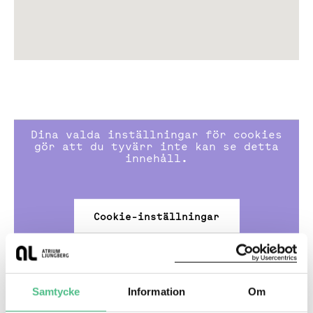
Stort utbud av restauranger och caféer, bland annat
Niklas & Friends och Friends Corner som drivs av
Nackaprofilen Niklas Nordberg, Brisket & Friends,
Chef Ljungstedt Chocolates, Erssons Sickla Saluhall,
Bastard Burgers, Robin Delselius Bageri, Holy Kebab,
Kennys Gelato och många fler.
Dina valda inställningar för cookies
I köpkvarteret finns ett av Stockholmsområdets
gör att du tyvärr inte kan se detta
innehåll.
största butiks- och serviceutbud.
A house Sickla Central kreativ coworking med
arbetsplatser, vardagsrum, sociala hemvister,
Cookie-inställningar
medlemsaktiviteter och eventytor.
Flera gym, Klätterverket, padelbanor, fotbollscenter,
Nackareservatet, Sickla sjö och Hammarbybacken.
Samtycke
Information
Om
Home Hotel Tapetfabriken med 240 rum, restaurang,