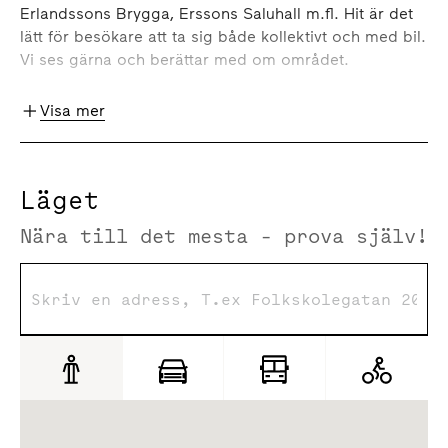
Erlandssons Brygga, Erssons Saluhall m.fl. Hit är det
lätt för besökare att ta sig både kollektivt och med bil.
Vi ses gärna och berättar med om området.
Omgivning
Visa mer
Sickla är redan idag en av södra Stockholms största
arbetsplatser. Här samlas allt från startups och
techbolag till framgångsrika internationella företag
Läget
med sina huvudkontor. Atlas Copco, Epiroc, Stora
Nära till det mesta - prova själv!
Enso och Envac för att nämna några.
I området hittar du allt från coworking och flexibla
arbetsmiljöer till ett brett utbud av mötes- och
konferenslokaler samt hotell, vilket gör det enkelt att
samla hela företagslivet på en och samma plats. Här
finns allt du behöver inom 5 minuter - levande
gatustråk med restauranger, caféer, butiker, träning,
service, kulturhus, Sicklasjön, Hammarbybacken och
en av Sveriges största handelsplatser.
Området fortsätter att växa och utvecklas. Under de