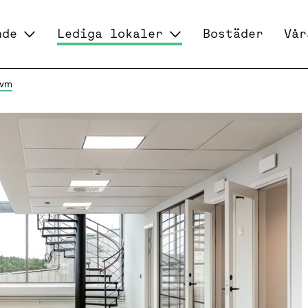
nde
Lediga lokaler
Bostäder
Vår
kvm