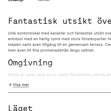
Fantastisk utsikt öv
Unik kontorslokal med karaktär och fantastisk utsikt öv
entresol med en härlig rymd med stora fönsterpartier he
lokalen samt även tillgång till en gemensam terrass. Cent
men även till fina promenadstråk längs vattnet.
Omgivning
Sickla är redan idag en av södra Stockholms största arb
till framgångsrika internationella företag med sina huv
Visa mer
att nämna några.
I området hittar du allt från coworking och flexibla arbet
konferenslokaler samt hotell, vilket gör det enkelt att 
Läget
allt du behöver inom 5 minuter - levande gatustråk med re