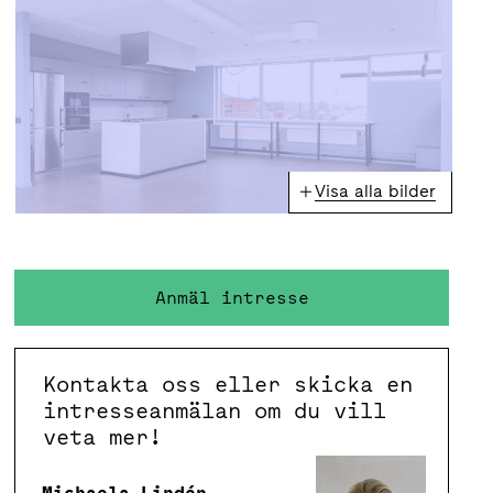
Visa alla bilder
Anmäl intresse
Kontakta oss eller skicka en
intresseanmälan om du vill
veta mer!
Michaela Lindén