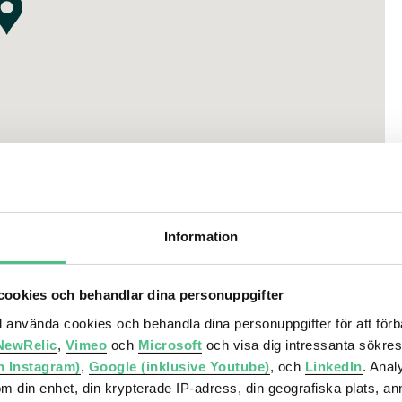
klas & Friends och Friends Corner som drivs av
Ljungstedt Chocolates, Erssons Sickla Saluhall, Bastard
lato och många fler.
butiks- och serviceutbud.
tser, vardagsrum, sociala hemvister, medlemsaktiviteter
Nackareservatet, Sickla sjö och Hammarbybacken.
Information
r och konferens.
e med läkare, tandläkare, naprapater, sjukgymnaster, MVC
ookies och behandlar dina personuppgifter
ll använda cookies och behandla dina personuppgifter för att för
NewRelic
,
Vimeo
och
Microsoft
och visa dig intressanta sökre
skolor så som Designgymnasiet, YBC och Sjölins
h Instagram)
,
Google (inklusive Youtube)
, och
LinkedIn
. Ana
om din enhet, din krypterade IP-adress, din geografiska plats, a