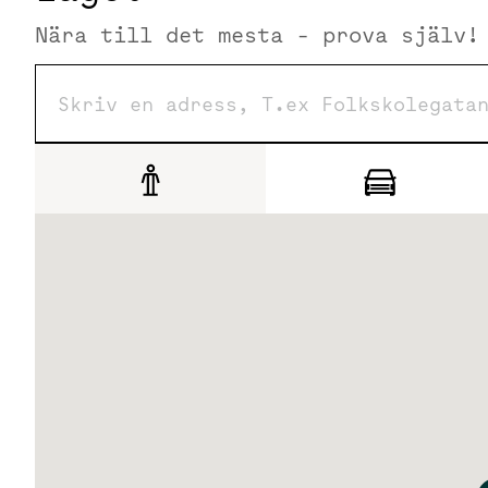
Sicklasjön, Hammarbybacken och en av Sveriges största
Nära till det mesta - prova själv!
Området fortsätter att växa och utvecklas. Under de k
nya levande stadskvarter i trä med cirka 7000 nya arb
restauranger, butiker och uteserveringar.
Kommunikationer
Kommunikationer
Tvärbanan: 10 min till Gullmarsplan
Buss 6 min till Slussen
Cykel: 10 min till Slussen
Bil: Direktaccess till Södra länken och Värmdöleden med
laddpunkter
Saltsjöbanan: 5 min till Slussens nya terminal (trafikstar
Nya tunnelbanan: 7 min till T-Centralen (trafikstart 2030)
Service