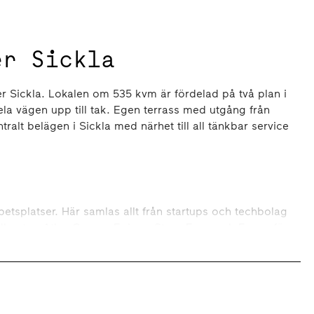
er Sickla
er Sickla. Lokalen om 535 kvm är fördelad på två plan i
la vägen upp till tak. Egen terrass med utgång från
ralt belägen i Sickla med närhet till all tänkbar service
etsplatser. Här samlas allt från startups och techbolag
udkontor. Atlas Copco, Epiroc, Stora Enso och Envac för
smiljöer till ett brett utbud av mötes- och
samla hela företagslivet på en och samma plats. Här finns
stauranger, caféer, butiker, träning, service, kulturhus,