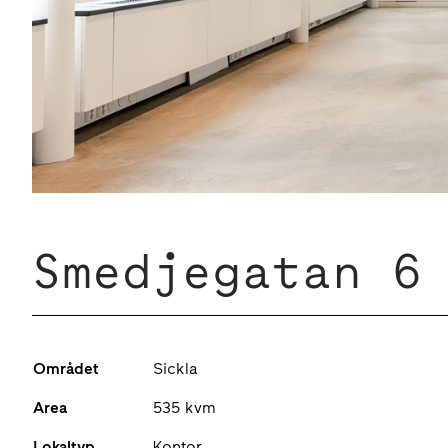
Smedjegatan 6
Området
Sickla
Area
535 kvm
Lokaltyp
Kontor