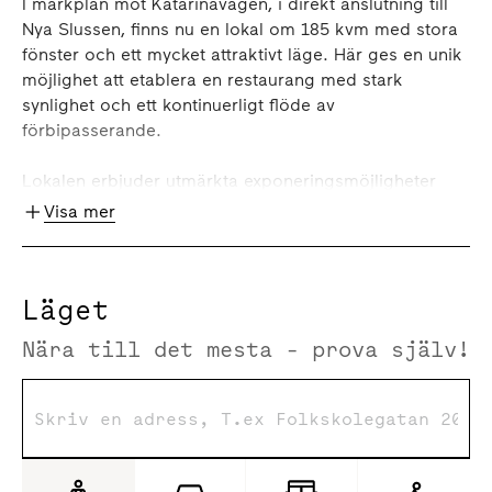
I markplan mot Katarinavägen, i direkt anslutning till
Nya Slussen, finns nu en lokal om 185 kvm med stora
fönster och ett mycket attraktivt läge. Här ges en unik
möjlighet att etablera en restaurang med stark
synlighet och ett kontinuerligt flöde av
förbipasserande.
Lokalen erbjuder utmärkta exponeringsmöjligheter
och goda förutsättningar för restaurangverksamhet,
Visa mer
såsom servering, bar eller café. Ytan kan anpassas i
dialog med hyresgästen för att skapa en optimal
planlösning för kök, serveringsytor och gästflöden allt
Läget
för att stödja verksamhetens behov på bästa sätt. Här
får du en modern lokal mitt i ett av Stockholms mest
Nära till det mesta - prova själv!
dynamiska områden, med starka kommunikationer
och ett växande flöde av människor.
Omgivning
Slussen, en av Stockholms mest ikoniska platser