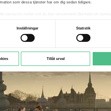
ation som dessa tjänster har om dig sedan tidigare.
mna ditt samtycke nedan och du kan närsomhelst återkalla ett sam
får använda genom att anpassa inställningarna.
Inställningar
Statistik
okies
Tillåt urval