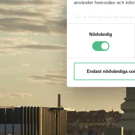
använder hemsidan och inform
Det är helt frivilligt att lä
kontrollera vilka cookies vi 
Samtyckesval
Nödvändig
Endast nödvändiga co