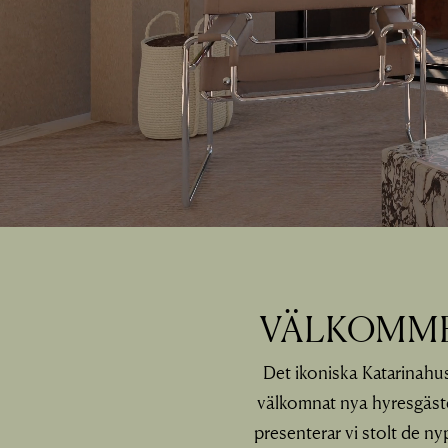
VÄLKOMME
Det ikoniska Katarinahu
välkomnat nya hyresgäste
presenterar vi stolt de n