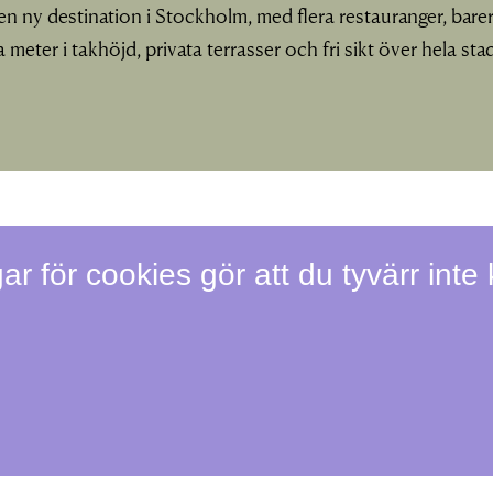
 en ny destination i Stockholm, med flera restauranger, ba
a meter i takhöjd, privata terrasser och fri sikt över hela sta
ar för cookies gör att du tyvärr inte