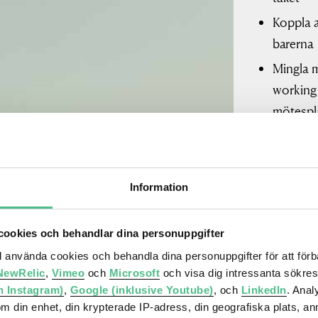
Koppla a
barerna
Mingla 
working
mötespl
Bo bekv
Upplev p
Ta hand 
Information
stora cy
Parkera 
ookies och behandlar dina personuppgifter
Kontorse
ll använda cookies och behandla dina personuppgifter för att för
NewRelic
,
Vimeo
och
Microsoft
och visa dig intressanta sökre
kommuni
h Instagram)
,
Google (inklusive Youtube)
, och
LinkedIn
. Ana
med att 
om din enhet, din krypterade IP-adress, din geografiska plats, a