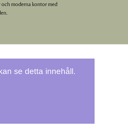
rer och moderna kontor med
den.
 kan se detta innehåll.