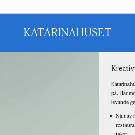
KATARINAHUSET
Kreativ
Katarinahu
på. Här mö
levande ge
Njut av 
restaura
taket