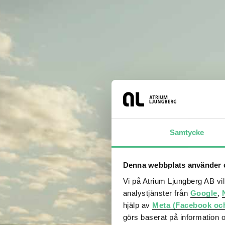
Samtycke
Denna webbplats använder c
Vi på Atrium Ljungberg AB vi
analystjänster från
Google
,
hjälp av
Meta (Facebook oc
görs baserat på information 