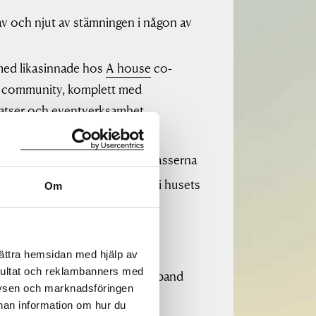
v och njut av stämningen i någon av
med likasinnade hos
A house
co-
 community, komplett med
atser och eventverksamhet
ämt på hotellet
anoramautsikten från takterrasserna
om hälsa, miljö och din cykel i husets
Om
kellounge
enkelt i garaget
ntréer med direktaccess till
bättra hemsidan med hjälp av
sultat och reklambanners med
kationer och shopping i samband
lysen och marknadsföringen
Slussens nya galleria öppnar
nnan information om hur du