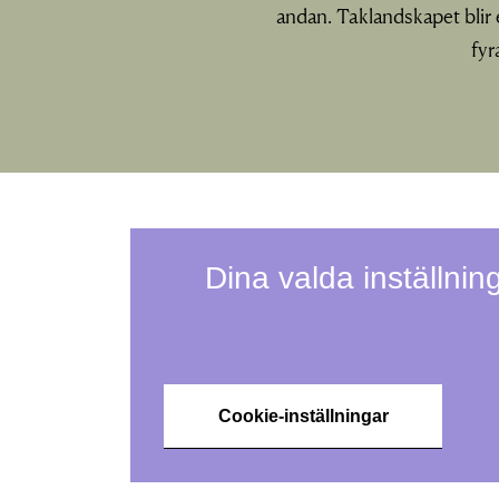
andan. Taklandskapet blir
fyr
Dina valda inställning
Cookie-inställningar