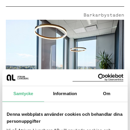
Barkarbystaden
Veddestabron 10
Samtycke
Information
Om
Veddestabron 10, 400 kvm
Denna webbplats använder cookies och behandlar dina
Högst upp med egen våning och imponerande
personuppgifter
utsikt