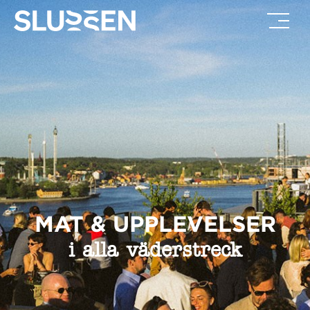
MAT & UPPLEVELSER
i alla väderstreck