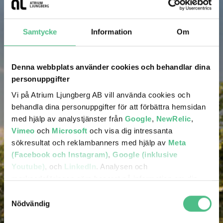
Samtycke
Information
Om
Denna webbplats använder cookies och behandlar dina
personuppgifter
Vi på Atrium Ljungberg AB vill använda cookies och
behandla dina personuppgifter för att förbättra hemsidan
med hjälp av analystjänster från
Google
,
NewRelic
,
Vimeo
och
Microsoft
och visa dig intressanta
sökresultat och reklambanners med hjälp av
Meta
(Facebook och Instagram)
,
Google (inklusive
Youtube)
, och
LinkedIn
. Analysen och
marknadsföringen görs baserat på information om din
enhet, din krypterade IP-adress, din geografiska plats,
Samtyckesval
annan information om hur du använder hemsidan och
Nödvändig
information som dessa tjänster har om dig sedan tidigare.