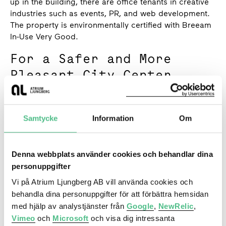
up in the building, there are office tenants in creative
industries such as events, PR, and web development.
The property is environmentally certified with Breeam
In-Use Very Good.
For a Safer and More
Pleasant City Center
We actively participate in the organization City i
Samverkan, whose purpose is to create an attractive,
safe, and secure city center.
Samtycke
Information
Om
Denna webbplats använder cookies och behandlar dina
personuppgifter
Vi på Atrium Ljungberg AB vill använda cookies och
behandla dina personuppgifter för att förbättra hemsidan
med hjälp av analystjänster från
Google
,
NewRelic
,
Vimeo
och
Microsoft
och visa dig intressanta