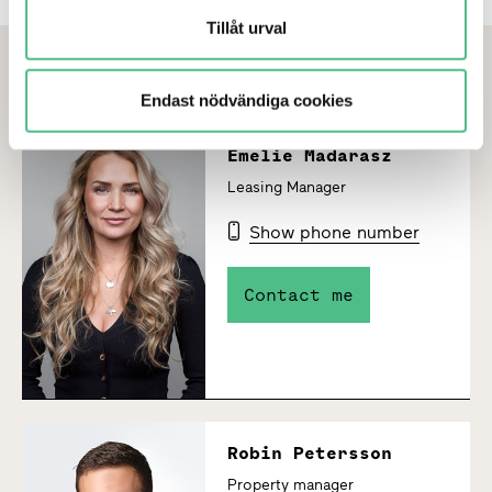
Tillåt urval
Connect with us!
Endast nödvändiga cookies
Emelie Madarasz
Leasing Manager
Show phone number
Contact me
Robin Petersson
Property manager