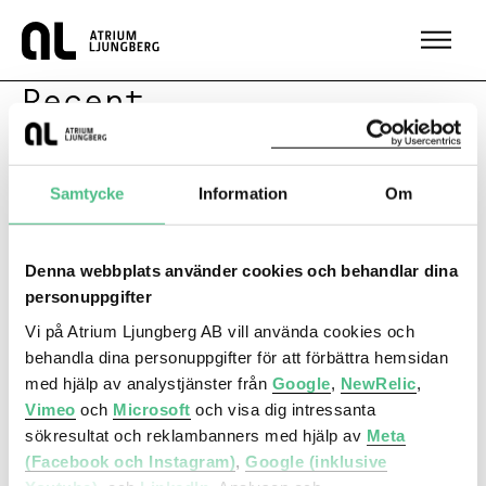
Hem
Recent
Recent
Samtycke
Information
Om
Contact me
Denna webbplats använder cookies och behandlar dina
personuppgifter
Marianne Perslow
Vi på Atrium Ljungberg AB vill använda cookies och
Director of Marketing &
behandla dina personuppgifter för att förbättra hemsidan
Communications
med hjälp av analystjänster från
Google
,
NewRelic
,
Show phone number
Vimeo
och
Microsoft
och visa dig intressanta
sökresultat och reklambanners med hjälp av
Meta
(Facebook och Instagram)
,
Google (inklusive
Contact me