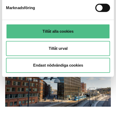
Takterrass, restaurang, vinbar och matkafé
Conciergetjänster och bemannad reception
Marknadsföring
Community, Learning & Health Club i huset
Lobbymedlemskap på alla A house destinationer
Rabatt på A house eventlokaler över hela Stockholm
Tillåt alla cookies
Tillåt urval
Endast nödvändiga cookies