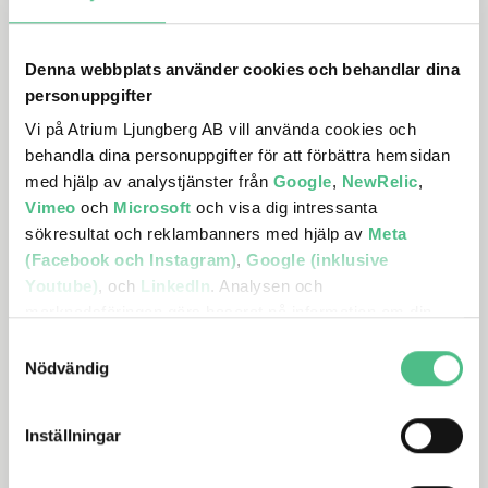
BOSTÄDER
Denna webbplats använder cookies och behandlar dina
personuppgifter
Vi på Atrium Ljungberg AB vill använda cookies och
behandla dina personuppgifter för att förbättra hemsidan
med hjälp av analystjänster från
Google
,
NewRelic
,
Vimeo
och
Microsoft
och visa dig intressanta
sökresultat och reklambanners med hjälp av
Meta
(Facebook och Instagram)
,
Google (inklusive
Youtube)
, och
LinkedIn
. Analysen och
marknadsföringen görs baserat på information om din
enhet, din krypterade IP-adress, din geografiska plats,
Samtyckesval
annan information om hur du använder hemsidan och
Nödvändig
information som dessa tjänster har om dig sedan tidigare.
LINDA WIMAN
Inställningar
AFFÄRSUTVECKLINGSCHEF
Det är helt frivilligt att lämna ditt samtycke nedan och du
BOSTAD
kan närsomhelst återkalla ett samtycke. Du kan
070-664 02 05