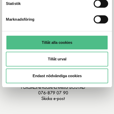
dessutom själv kontrollera vilka cookies vi får använda
Statistik
Skicka e-post
genom att anpassa inställningarna.
Marknadsföring
Tillåt alla cookies
Tillåt urval
Endast nödvändiga cookies
ULRICA THELIN
FÖRSÄLJNINGSANSVARIG BOSTAD
076-879 07 90
Skicka e-post