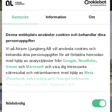
Samtycke
Information
Om
Denna webbplats använder cookies och behandlar dina
personuppgifter
Vi på Atrium Ljungberg AB vill använda cookies och
KYRKVIKEN
behandla dina personuppgifter för att förbättra hemsidan
med hjälp av analystjänster från
Google
,
NewRelic
,
Här planerar vi för cirka 700 bostäder.
Vimeo
och
Microsoft
och visa dig intressanta
sökresultat och reklambanners med hjälp av
Meta
(Facebook och Instagram)
,
Google (inklusive
Youtube)
, och
LinkedIn
. Analysen och
marknadsföringen görs baserat på information om din
enhet, din krypterade IP-adress, din geografiska plats,
Samtyckesval
annan information om hur du använder hemsidan och
Nödvändig
information som dessa tjänster har om dig sedan tidigare.