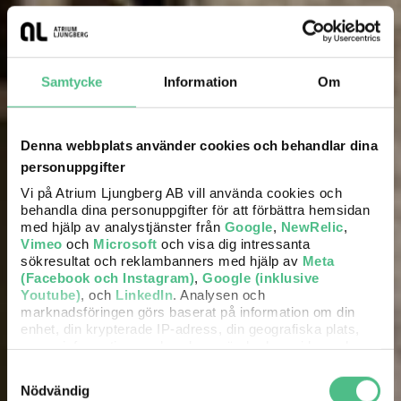
Samtycke
Information
Om
Denna webbplats använder cookies och behandlar dina
personuppgifter
Vi på Atrium Ljungberg AB vill använda cookies och
behandla dina personuppgifter för att förbättra hemsidan
med hjälp av analystjänster från
Google
,
NewRelic
,
Vimeo
och
Microsoft
och visa dig intressanta
sökresultat och reklambanners med hjälp av
Meta
(Facebook och Instagram)
,
Google (inklusive
Youtube)
, och
LinkedIn
. Analysen och
marknadsföringen görs baserat på information om din
enhet, din krypterade IP-adress, din geografiska plats,
annan information om hur du använder hemsidan och
information som dessa tjänster har om dig sedan tidigare.
Samtyckesval
Nödvändig
Det är helt frivilligt att lämna ditt samtycke nedan och du