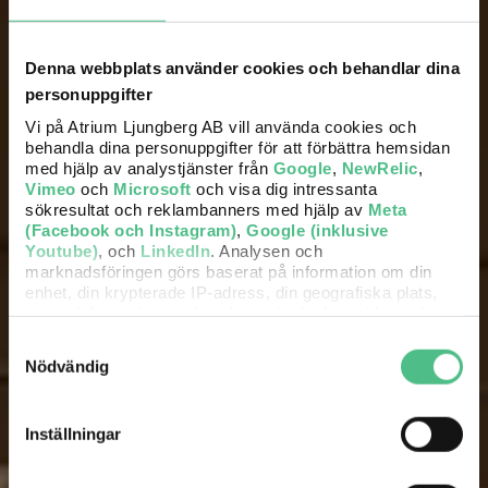
Denna webbplats använder cookies och behandlar dina
personuppgifter
Vi på Atrium Ljungberg AB vill använda cookies och
behandla dina personuppgifter för att förbättra hemsidan
med hjälp av analystjänster från
Google
,
NewRelic
,
Vimeo
och
Microsoft
och visa dig intressanta
sökresultat och reklambanners med hjälp av
Meta
(Facebook och Instagram)
,
Google (inklusive
Youtube)
, och
LinkedIn
. Analysen och
marknadsföringen görs baserat på information om din
enhet, din krypterade IP-adress, din geografiska plats,
annan information om hur du använder hemsidan och
information som dessa tjänster har om dig sedan tidigare.
Samtyckesval
Nödvändig
Det är helt frivilligt att lämna ditt samtycke nedan och du
kan närsomhelst återkalla ett samtycke. Du kan
dessutom själv kontrollera vilka cookies vi får använda
Inställningar
genom att anpassa inställningarna.