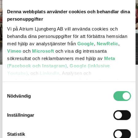
Denna webbplats använder cookies och behandlar dina
personuppgifter
Vi på Atrium Ljungberg AB vill använda cookies och
behandla dina personuppgifter för att förbättra hemsidan
med hjälp av analystjänster från
Google
,
NewRelic
,
Vimeo
och
Microsoft
och visa dig intressanta
sökresultat och reklambanners med hjälp av
Meta
(Facebook och Instagram)
,
Google (inklusive
Youtube)
, och
LinkedIn
. Analysen och
EN HUBB FÖR
marknadsföringen görs baserat på information om din
KREATIVA BOLAG
enhet, din krypterade IP-adress, din geografiska plats,
Samtyckesval
annan information om hur du använder hemsidan och
Nödvändig
information som dessa tjänster har om dig sedan tidigare.
I Slakthusområdet samlas internationella jättar och nästa
Inställningar
Det är helt frivilligt att lämna ditt samtycke nedan och du
generations utmanare – bolag som söker ett arbetsliv som
kan närsomhelst återkalla ett samtycke. Du kan
erbjuder mer. Precis som i King’s Cross i London och
dessutom själv kontrollera vilka cookies vi får använda
Statistik
Meatpacking District i New York formas här en ny typ av