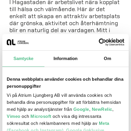
I Hagastaden är arbetslivet nära kopplat
till hälsa och välmående. Här är det
enkelt att skapa en attraktiv arbetsplats
där grönska, aktivitet och återhämtning
blir en naturlig del av vardagen. Mitt i
stadsdelen ligger Norra Stationsparken
och runt hörnet finns Hagaparken och
Brunnsviken med allt från tennis och
utegym till boule, kajak och SUP. I
Samtycke
Information
Om
området finns också flera gym – bland
annat med löparbana och utegym på tak.
Denna webbplats använder cookies och behandlar dina
personuppgifter
Vi på Atrium Ljungberg AB vill använda cookies och
behandla dina personuppgifter för att förbättra hemsidan
med hjälp av analystjänster från
Google
,
NewRelic
,
Vimeo
och
Microsoft
och visa dig intressanta
sökresultat och reklambanners med hjälp av
Meta
(Facebook och Instagram)
,
Google (inklusive