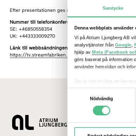
Samtycke
Efter presentationen ges möjlighet att ställa frågor.
Nummer till telefonkonferensen:
Denna webbplats använder c
SE: +46850558354
UK: +443333009270
Vi på Atrium Ljungberg AB vi
analystjänster från
Google
,
Länk till webbsändningen:
hjälp av
Meta (Facebook oc
https://tv.streamfabriken.com/sv-atrium-ljungberg-q2-2
görs baserat på information 
använder hemsidan och inform
Det är helt frivilligt att lä
kontrollera vilka cookies vi 
Samtyckesval
Nödvändig
Lediga loka
Endast nödvändiga co