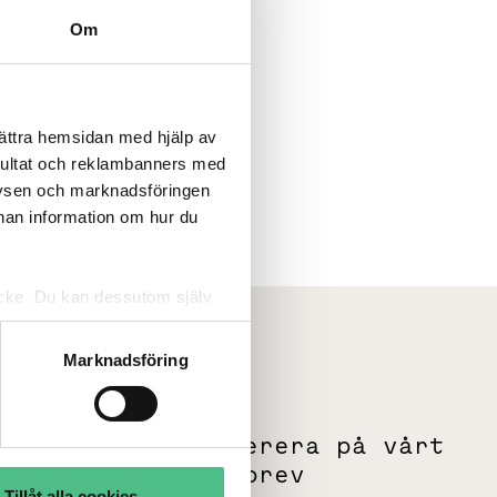
Om
bättra hemsidan med hjälp av
sultat och reklambanners med
lysen och marknadsföringen
nnan information om hur du
tycke. Du kan dessutom själv
Marknadsföring
m
Prenumerera på vårt
g
nyhetsbrev
Tillåt alla cookies