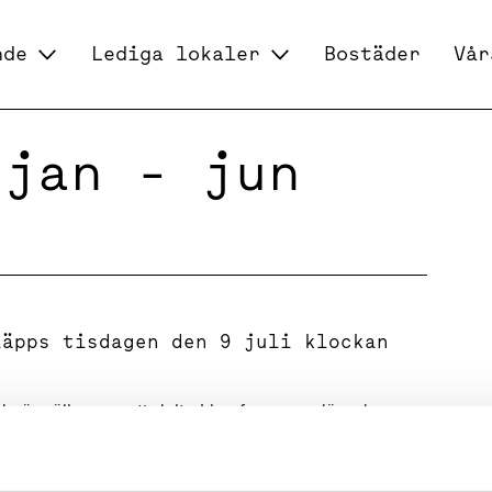
nde
Lediga lokaler
Bostäder
Vår
 jan - jun
läpps tisdagen den 9 juli klockan
ade är välkomna att delta i konferensen där vd
tatet för Q2 2019. Presentationen sker på svenska
jas live via webb eller via telefon på nedan angivet