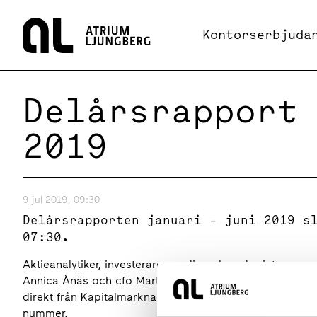
Hem
Kontorserbjuda
Delårsrapport
2019
9 jul 2019, 09:30
Delårsrapporten januari - juni 2019 s
07:30.
Aktieanalytiker, investerare, media och andra intresser
Annica Ånäs och cfo Martin Lindqvist presenterar resul
direkt från Kapitalmarknadsdagarna i Båstad och kan föl
nummer.