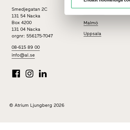
Stockholm
Smedjegatan 2C
Göteborg
131 54 Nacka
Box 4200
Malmö
131 04 Nacka
Uppsala
orgnr: 556175-7047
08-615 89 00
info@al.se
© Atrium Ljungberg 2026