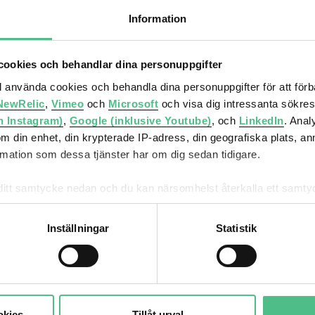
Information
ookies och behandlar dina personuppgifter
ll använda cookies och behandla dina personuppgifter för att för
NewRelic
,
Vimeo
och
Microsoft
och visa dig intressanta sökre
h Instagram)
,
Google (inklusive Youtube)
, och
LinkedIn
. Ana
019
om din enhet, din krypterade IP-adress, din geografiska plats, a
ation som dessa tjänster har om dig sedan tidigare.
mna ditt samtycke nedan och du kan närsomhelst återkalla ett sam
får använda genom att anpassa inställningarna.
Inställningar
Statistik
ler
Vi utvecklar
Om Atriu
städer
Ljungber
okies
Tillåt urval