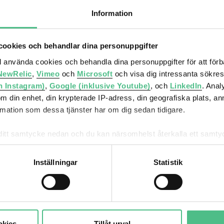
Information
ookies och behandlar dina personuppgifter
ll använda cookies och behandla dina personuppgifter för att för
NewRelic
,
Vimeo
och
Microsoft
och visa dig intressanta sökre
h Instagram)
,
Google (inklusive Youtube)
, och
LinkedIn
. Ana
019
om din enhet, din krypterade IP-adress, din geografiska plats, a
ation som dessa tjänster har om dig sedan tidigare.
mna ditt samtycke nedan och du kan närsomhelst återkalla ett sam
får använda genom att anpassa inställningarna.
Inställningar
Statistik
ler
Vi utvecklar
Om Atriu
städer
Ljungber
okies
Tillåt urval