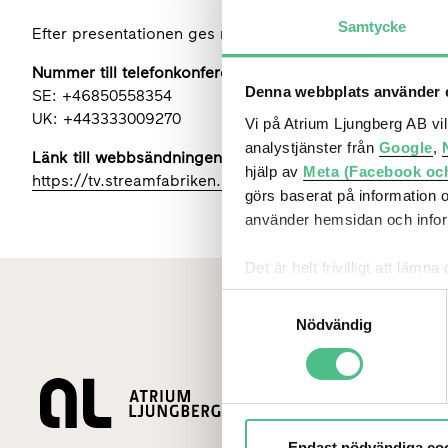
Samtycke
Efter presentationen ges möjlighet att ställa frågor.
Nummer till telefonkonferensen:
Denna webbplats använder c
SE: +46850558354
UK: +443333009270
Vi på Atrium Ljungberg AB vi
analystjänster från
Google
,
Länk till webbsändningen:
hjälp av
Meta (Facebook oc
https://tv.streamfabriken.com/sv-atrium-ljungberg-q2-2
görs baserat på information 
använder hemsidan och inform
Det är helt frivilligt att lä
kontrollera vilka cookies vi 
Samtyckesval
Nödvändig
Lediga loka
Endast nödvändiga co