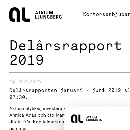
Hem
Kontorserbjuda
Delårsrapport
2019
9 jul 2019, 09:30
Delårsrapporten januari - juni 2019 s
07:30.
Aktieanalytiker, investerare, media och andra intresser
Annica Ånäs och cfo Martin Lindqvist presenterar resul
direkt från Kapitalmarknadsdagarna i Båstad och kan föl
nummer.