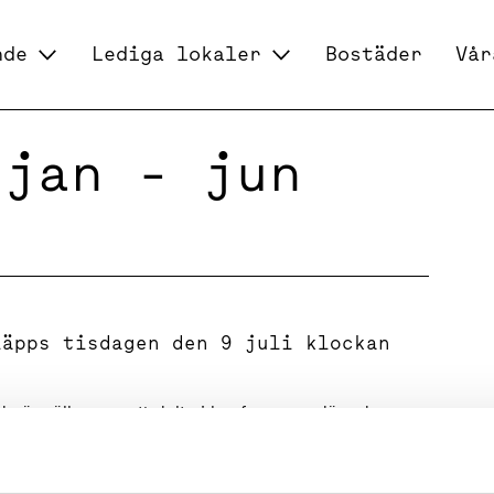
nde
Lediga lokaler
Bostäder
Vår
 jan - jun
läpps tisdagen den 9 juli klockan
ade är välkomna att delta i konferensen där vd
tatet för Q2 2019. Presentationen sker på svenska
jas live via webb eller via telefon på nedan angivet