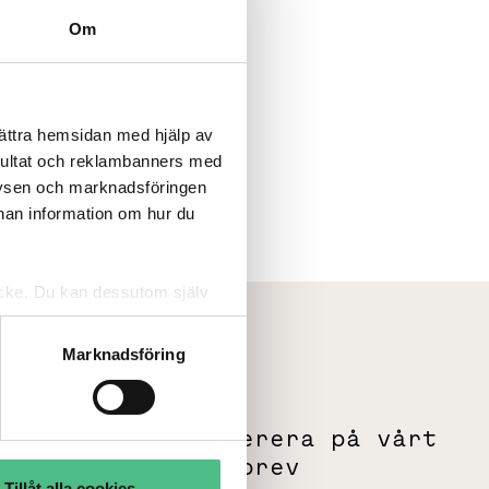
Om
bättra hemsidan med hjälp av
sultat och reklambanners med
lysen och marknadsföringen
nnan information om hur du
tycke. Du kan dessutom själv
Marknadsföring
m
Prenumerera på vårt
g
nyhetsbrev
Tillåt alla cookies