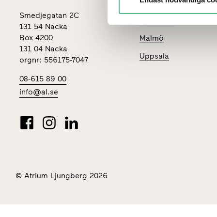
Stockholm
Smedjegatan 2C
Göteborg
131 54 Nacka
Box 4200
Malmö
131 04 Nacka
Uppsala
orgnr: 556175-7047
08-615 89 00
info@al.se
© Atrium Ljungberg 2026