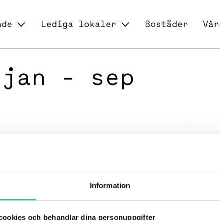
nde
Lediga lokaler
Bostäder
Vår
 jan - sep
9 släpps fredag den 18 oktober
Information
ookies och behandlar dina personuppgifter