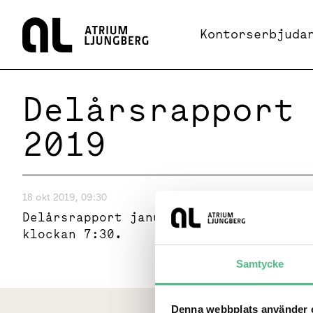
Hem
Kontorserbjuda
Delårsrapport
2019
18 okt 2019, 09:30
Delårsrapport januari - september 201
klockan 7:30.
Samtycke
Denna webbplats använder c