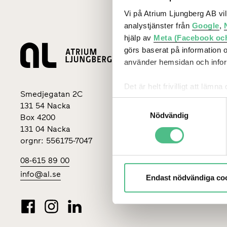
Vi på Atrium Ljungberg AB vi
analystjänster från
Google
,
hjälp av
Meta (Facebook oc
görs baserat på information 
Lediga loka
använder hemsidan och inform
Stockholm
Det är helt frivilligt att lä
Smedjegatan 2C
kontrollera vilka cookies vi 
Göteborg
Samtyckesval
131 54 Nacka
Nödvändig
Box 4200
Malmö
131 04 Nacka
Uppsala
orgnr: 556175-7047
08-615 89 00
info@al.se
Endast nödvändiga co