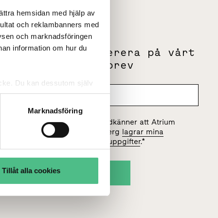
bättra hemsidan med hjälp av
sultat och reklambanners med
lysen och marknadsföringen
nnan information om hur du
m
Prenumerera på vårt
g
nyhetsbrev
tycke. Du kan dessutom själv
Marknadsföring
Jag godkänner att Atrium
Ljungberg
lagrar mina
personuppgifter
.
*
Tillåt alla cookies