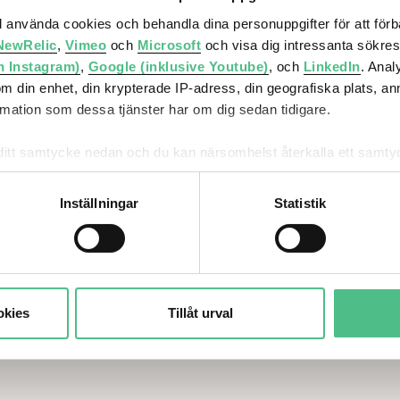
ll använda cookies och behandla dina personuppgifter för att för
NewRelic
,
Vimeo
och
Microsoft
och visa dig intressanta sökre
h Instagram)
,
Google (inklusive Youtube)
, och
LinkedIn
. Ana
om din enhet, din krypterade IP-adress, din geografiska plats, a
ler
Vi utvecklar
Om Atriu
ation som dessa tjänster har om dig sedan tidigare.
städer
Ljungber
mna ditt samtycke nedan och du kan närsomhelst återkalla ett sam
Stadsutveckling
Investerare
får använda genom att anpassa inställningarna.
Bostäder
Press
Inställningar
Statistik
Hållbarhet
Jobba hos oss
Stadsinnovation
Servicenter
Kontakt
okies
Tillåt urval