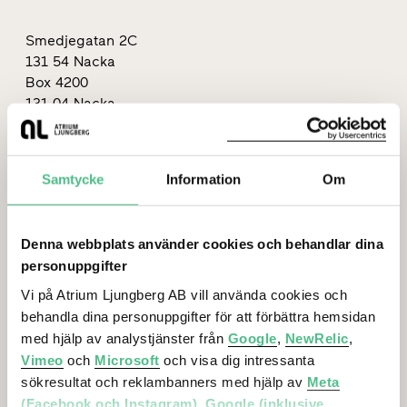
Smedjegatan 2C
131 54 Nacka
Box 4200
131 04 Nacka
orgnr: 556175-7047
08-615 89 00
Samtycke
Information
Om
info@al.se
Denna webbplats använder cookies och behandlar dina
personuppgifter
Vi på Atrium Ljungberg AB vill använda cookies och
Lediga lokaler
behandla dina personuppgifter för att förbättra hemsidan
med hjälp av analystjänster från
Google
,
NewRelic
,
Vimeo
och
Microsoft
och visa dig intressanta
Stockholm
sökresultat och reklambanners med hjälp av
Meta
Göteborg
(Facebook och Instagram)
,
Google (inklusive