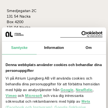
Smedjegatan 2C
131 54 Nacka
Box 4200
131 04 Nacka
orgnr: 556175-7047
08-615 89 00
Samtycke
Information
Om
info@al.se
Denna webbplats använder cookies och behandlar dina
personuppgifter
Vi på Atrium Ljungberg AB vill använda cookies och
Lediga lokaler
behandla dina personuppgifter för att förbättra hemsidan
med hjälp av analystjänster från
Google
,
NewRelic
,
Vimeo
och
Microsoft
och visa dig intressanta
Stockholm
sökresultat och reklambanners med hjälp av
Meta
Göteborg
(Facebook och Instagram)
,
Google (inklusive