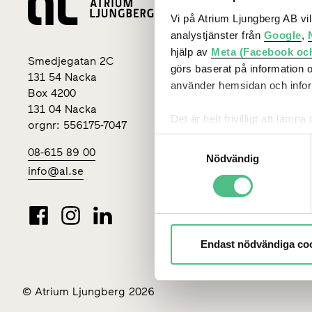
Lediga loka
Vi på Atrium Ljungberg AB vi
analystjänster från
Google
,
Stockholm
hjälp av
Meta (Facebook oc
Smedjegatan 2C
Göteborg
görs baserat på information 
131 54 Nacka
använder hemsidan och inform
Box 4200
Malmö
131 04 Nacka
Det är helt frivilligt att lä
Uppsala
orgnr: 556175-7047
kontrollera vilka cookies vi 
Samtyckesval
08-615 89 00
Nödvändig
info@al.se
Endast nödvändiga co
© Atrium Ljungberg 2026