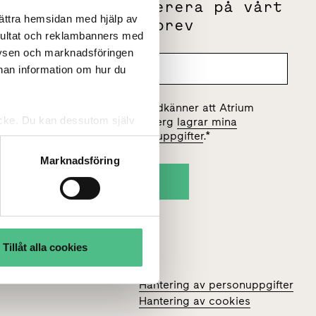
m
Prenumerera på vårt
bättra hemsidan med hjälp av
g
nyhetsbrev
sultat och reklambanners med
lysen och marknadsföringen
nnan information om hur du
Jag godkänner att Atrium
tycke. Du kan dessutom själv
Ljungberg
lagrar mina
personuppgifter
.
*
Marknadsföring
Tillåt alla cookies
Hantering av personuppgifter
Hantering av cookies