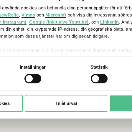
ler
Vi utvecklar
Om Atriu
ll använda cookies och behandla dina personuppgifter för att för
städer
Ljungber
NewRelic
,
Vimeo
och
Microsoft
och visa dig intressanta sökre
h Instagram)
,
Google (inklusive Youtube)
, och
LinkedIn
. Ana
Stadsutveckling
Investerare
om din enhet, din krypterade IP-adress, din geografiska plats, a
ation som dessa tjänster har om dig sedan tidigare.
Bostäder
Press
Hållbarhet
Jobba hos oss
mna ditt samtycke nedan och du kan närsomhelst återkalla ett sam
får använda genom att anpassa inställningarna.
Stadsinnovation
Servicenter
Inställningar
Statistik
Kontakt
okies
Tillåt urval